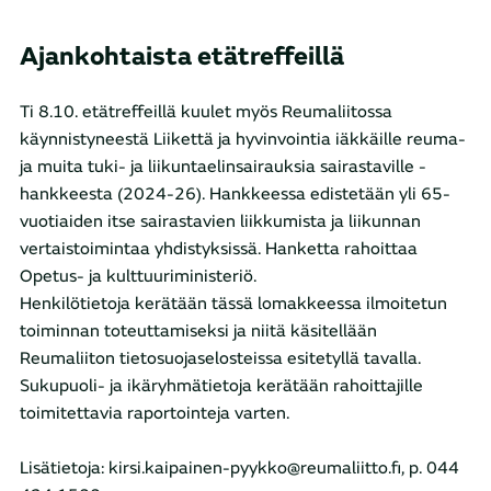
Ajankohtaista etätreffeillä
Ti 8.10. etätreffeillä kuulet myös Reumaliitossa
käynnistyneestä Liikettä ja hyvinvointia iäkkäille reuma-
ja muita tuki- ja liikuntaelinsairauksia sairastaville -
hankkeesta (2024-26). Hankkeessa edistetään yli 65-
vuotiaiden itse sairastavien liikkumista ja liikunnan
vertaistoimintaa yhdistyksissä.​ Hanketta rahoittaa
Opetus- ja kulttuuriministeriö.
Henkilötietoja kerätään tässä lomakkeessa ilmoitetun
toiminnan toteuttamiseksi ja niitä käsitellään
Reumaliiton tietosuojaselosteissa esitetyllä tavalla.
Sukupuoli- ja ikäryhmätietoja kerätään rahoittajille
toimitettavia raportointeja varten.
Lisätietoja: kirsi.kaipainen-pyykko@reumaliitto.fi, p. 044