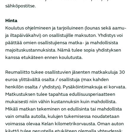
sähköpostitse.
Hinta
Koulutus ohjelmineen ja tarjoiluineen (lounas sekä aamu-
ja iltapäiväkahvi) on osallistujille maksuton. Yhdistys voi
päättää omien osallistujiensa matka- ja mahdollisista
majoituskustannuksista. Nämä tulee sopia yhdistyksen
kanssa etukäteen ennen koulutusta.
Reumaliitto tukee osallistuvien jäsenten matkakuluja 30
euroa ylittävältä osalta / osallistuja (max kahden
henkilön osalta / yhdistys). Pysäköintimaksuja ei korvata.
Matkustuksen tulee tapahtua edullisuusperiaatteen
mukaisesti niin vähin kustannuksin kuin mahdollista.
Mikäli matkan tekeminen on edullisinta tai mahdollista
vain omalla autolla, kulujen tukemisessa noudatetaan
voimassa olevaa Kelan kilometrikorvausta. Oman auton
käyttö tulee perustella etukäteen olemalla yhteydessä: