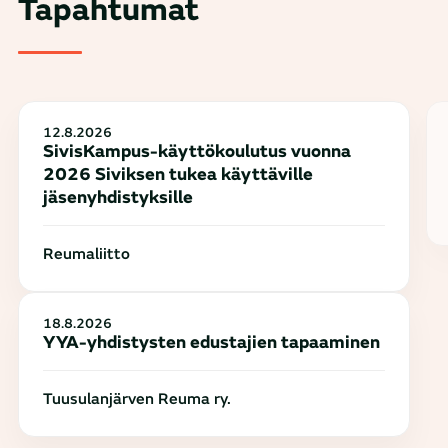
Tapahtumat
12.8.2026
SivisKampus-käyttökoulutus vuonna
2026 Siviksen tukea käyttäville
jäsenyhdistyksille
Reumaliitto
18.8.2026
YYA-yhdistysten edustajien tapaaminen
Tuusulanjärven Reuma ry.