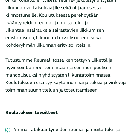
on tarkoitettu erityisesti reuma- ja tulesyhdistysten
liikunnan vertaisohjaajille sekä ohjaamisesta
kiinnostuneille. Koulutuksessa perehdytään
ikääntyneiden reuma- ja muita tuki- ja
liikuntaelinsairauksia sairastavien liikkumisen
edistämiseen, liikunnan turvallisuuteen sekä
kohderyhmän liikunnan erityispiirteisiin.
Tutustumme Reumaliitossa kehitettyyn Liikettä ja
hyvinvointia +65 -toimintaan ja sen monipuolisiin
mahdollisuuksiin yhdistysten liikuntatoiminnassa.
Koulutukseen sisältyy käytännön harjoituksia ja vinkkejä
toiminnan suunnitteluun ja toteuttamiseen.
Koulutuksen tavoitteet
Ymmärrät ikääntyneiden reuma- ja muita tuki- ja