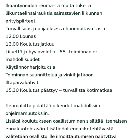
Ikääntyneiden reuma- ja muita tuki- ja
liikuntaelinsairauksia sairastavien liikunnan
erityispiirteet
Turvallisuus ja ohjauksessa huomioitavat asiat
12.00 Lounas
13.00 Koulutus jatkuu
Liikettä ja hyvinvointia +65 -toiminnan eri
mahdollisuudet
Käytännönharjoituksia
Toiminnan suunnittelua ja vinkit jatkoon
Iltapäiväkahvit
15.30 Koulutus päättyy – turvallista kotimatkaa!
Reumaliitto pidättää oikeudet mahdollisiin
ohjelmamuutoksiin.
Lisäksi koulutukseen osallistuminen sisältää itsenäisen
ennakkotehtävän. Lisätiedot ennakkotehtävästä
välitetään osallistujille ilmoittautumisen päätyttyä