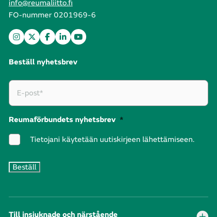
info@reumaliitto.fi
FO-nummer 0201969-6
Beställ nyhetsbrev
Reumaförbundets nyhetsbrev
*
Tietojani käytetään uutiskirjeen lähettämiseen.
Till insjuknade och närstående