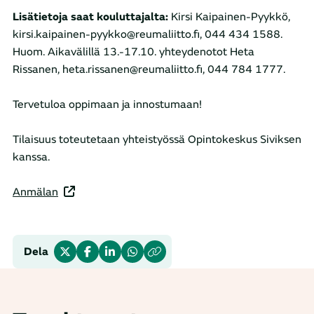
Lisätietoja saat kouluttajalta:
Kirsi Kaipainen-Pyykkö,
kirsi.kaipainen-pyykko@reumaliitto.fi, 044 434 1588.
Huom. Aikavälillä 13.-17.10. yhteydenotot Heta
Rissanen, heta.rissanen@reumaliitto.fi, 044 784 1777.
Tervetuloa oppimaan ja innostumaan!
Tilaisuus toteutetaan yhteistyössä Opintokeskus Siviksen
kanssa.
Anmälan
Dela