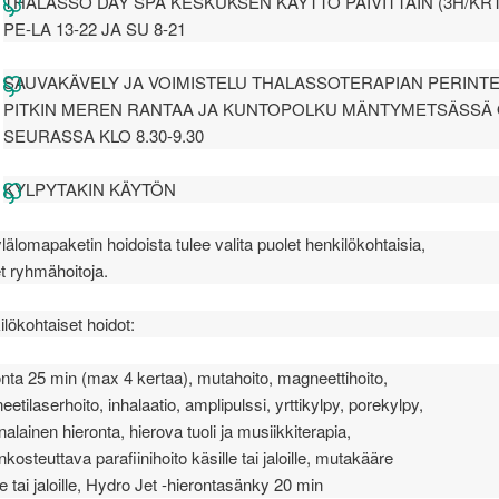
THALASSO DAY SPA KESKUKSEN KÄYTTÖ PÄIVITTÄIN (3H/KRT)
PE-LA 13-22 JA SU 8-21
SAUVAKÄVELY JA VOIMISTELU THALASSOTERAPIAN PERINT
PITKIN MEREN RANTAA JA KUNTOPOLKU MÄNTYMETSÄSSÄ
SEURASSA KLO 8.30-9.30
KYLPYTAKIN KÄYTÖN
lälomapaketin hoidoista tulee valita puolet henkilökohtaisia,
t ryhmähoitoja.
lökohtaiset hoidot:
nta 25 min (max 4 kertaa), mutahoito, magneettihoito,
etilaserhoito, inhalaatio, amplipulssi, yrttikylpy, porekylpy,
alainen hieronta, hierova tuoli ja musiikkiterapia,
kosteuttava parafiinihoito käsille tai jaloille, mutakääre
le tai jaloille, Hydro Jet -hierontasänky 20 min