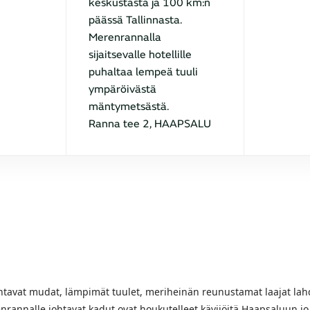
keskustasta ja 100 km:n
päässä Tallinnasta.
Merenrannalla
sijaitsevalle hotellille
puhaltaa lempeä tuuli
ympäröivästä
mäntymetsästä.
Ranna tee 2, HAAPSALU
ntavat mudat, lämpimät tuulet, meriheinän reunustamat laajat lahd
rannalle johtavat kadut ovat houkutelleet kävijöitä Haapsaluun jo