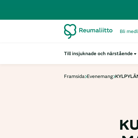
Bli med
Till insjuknade och närstående
Framsida
Evenemang
KYLPYLÄ
K