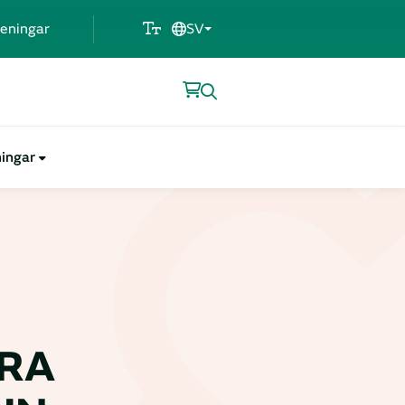
eningar
SV
ningar
RA