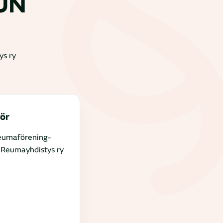
UN
ys ry
ör
eumaförening-
 Reumayhdistys ry