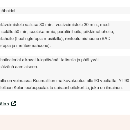
ähoidot:
ntävoimistelu salissa 30 min., vesivoimistelu 30 min., medi
 selälle 50 min, suolakammio, parafiinihoito, piikkimattohoito,
ntahoito (floatingterapia musiikilla), rentoutumishuone (SAD
erapia ja meriteemahuone).
hoitoateriat alkavat tulopäivänä illallisella ja päättyvät
öpäivänä aamiaiseen.
lla on voimassa Reumaliiton matkavakuutus alle 90 vuotiailla. Yli 90 v
tellaan Kelan eurooppalaista sairaanhoitokorttia, joka on ilmainen.
älan