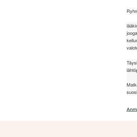
Ryhm
lääki
jooga
kellu
valot
Täysi
läht
Matka
suosi
Anm