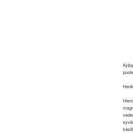
Kylpy
puole
Henki
Hiero
magne
veden
syvän
käsil