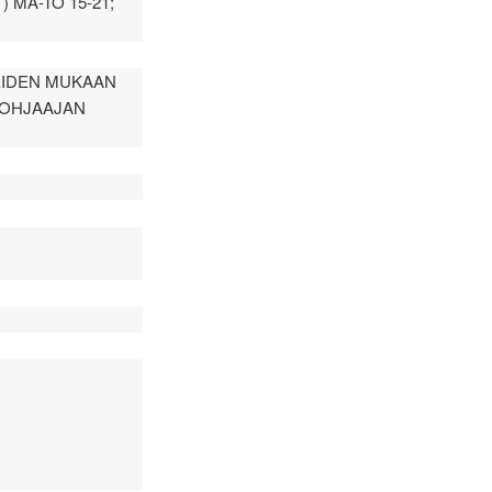
 MA-TO 15-21;
EIDEN MUKAAN
 OHJAAJAN