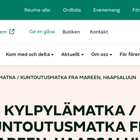
Reuma-abc
Ordlista
Evenemang
För
Ge en gåva
lem
Butiken
Kontakt
Kom med och delta
Aktuellt
Om oss
För före
MATKA / KUNTOUTUSMATKA FRA MAREEN, HAAPSALUUN
KYLPYLÄMATKA /
UNTOUTUSMATKA F