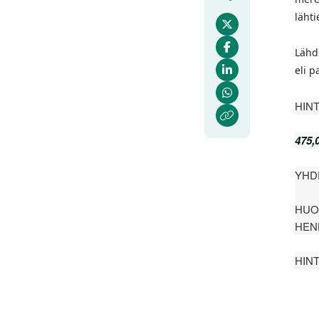
lähti
Lähde
eli 
HINT
47
YHD
HUO
HENK
HINT