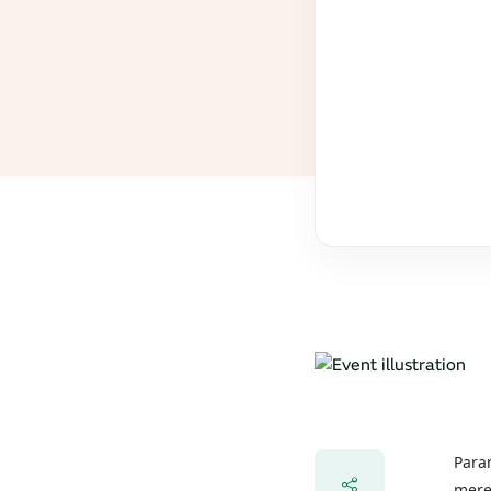
Para
meren