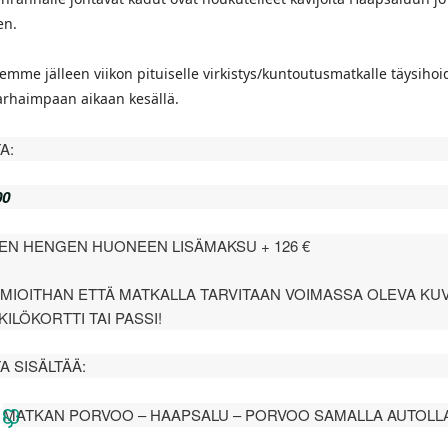
en.
mme jälleen viikon pituiselle virkistys/kuntoutusmatkalle täysihoid
parhaimpaan aikaan kesällä.
A:
5,00
EN HENGEN HUONEEN LISÄMAKSU + 126 €
MIOITHAN ETTÄ MATKALLA TARVITAAN VOIMASSA OLEVA KU
ILÖKORTTI TAI PASSI!
A SISÄLTÄÄ:
MATKAN PORVOO – HAAPSALU – PORVOO SAMALLA AUTOLL