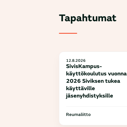
Tapahtumat
12.8.2026
SivisKampus-
käyttökoulutus vuonna
2026 Siviksen tukea
käyttäville
jäsenyhdistyksille
Reumaliitto