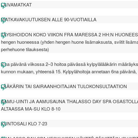
LAIVAMATKAT
MATKAVAKUUTUKSEN ALLE 90-VUOTIAILLA
TÄYSIHOIDON KOKO VIIKON FRA MARESSA 2 HH:N HUONEESSA
hengen huoneessa (yhden hengen huone lisämaksusta, sviitit lisäm
perhehuone tilauksesta)
6:na päivänä viikossa 2–3 hoitoa päivässä kylpylälääkärin määräyks
kunnon mukaan, yhteensä 15. Kylpylähoitoja annetaan 6na päivänä,
LÄÄKÄRIN TAI SAIRAANHOITAJAN TULOKONSULTAATION
AAMU-UINTI JA AAMUSAUNA THALASSO DAY SPA OSASTOL
ALTAASSA MA-SU KLO 8-10
KUNTOSALI KLO 7-23