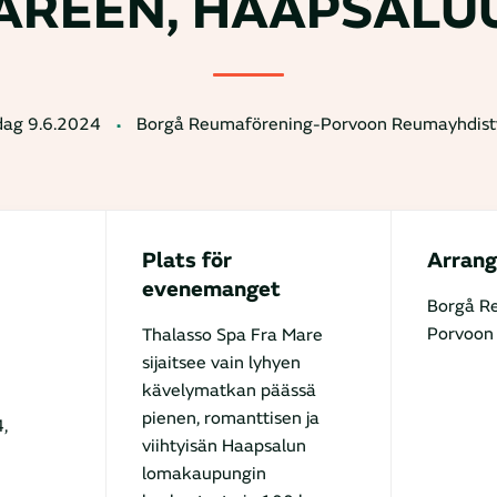
AREEN, HAAPSALU
dag 9.6.2024
Borgå Reumaförening-Porvoon Reumayhdist
Plats för
Arrang
evenemanget
Borgå R
Porvoon
Thalasso Spa Fra Mare
sijaitsee vain lyhyen
kävelymatkan päässä
pienen, romanttisen ja
,
viihtyisän Haapsalun
lomakaupungin