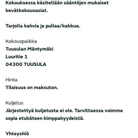
Kokouksessa käsitellään sääntöjen mukaiset
kevätkokousasiat.
Tarjolla kahvia ja pullaa/kakkua.
Kokouspaikka
Tuusulan Mäntymäki
Luuritie 1
04300 TUUSULA
Hinta
Tilaisuus on maksuton.
Kuljetus
Järjestettyä kuljetusta ei ole. Tarvittaessa voimme
sopia etukäteen kimppakyydeistä.
Yhteyshlö