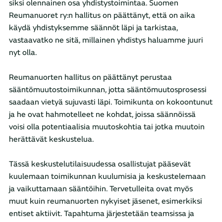
siksi olennainen osa yhdistystoimintaa. Suomen
Reumanuoret ry:n hallitus on päättänyt, että on aika
käydä yhdistyksemme säännöt läpi ja tarkistaa,
vastaavatko ne sitä, millainen yhdistys haluamme juuri
nyt olla.
Reumanuorten hallitus on päättänyt perustaa
sääntömuutostoimikunnan, jotta sääntömuutosprosessi
saadaan vietyä sujuvasti läpi. Toimikunta on kokoontunut
ja he ovat hahmotelleet ne kohdat, joissa säännöissä
voisi olla potentiaalisia muutoskohtia tai jotka muutoin
herättävät keskustelua.
Tässä keskustelutilaisuudessa osallistujat pääsevät
kuulemaan toimikunnan kuulumisia ja keskustelemaan
ja vaikuttamaan sääntöihin. Tervetulleita ovat myös
muut kuin reumanuorten nykyiset jäsenet, esimerkiksi
entiset aktiivit. Tapahtuma järjestetään teamsissa ja