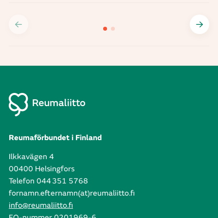
Reumaförbundet i Finland
Ilkkavägen 4
00400 Helsingfors
Telefon 044 351 5768
fornamn.efternamn(at)reumaliitto.fi
info@reumaliitto.fi
FO-nummer 0201969-6