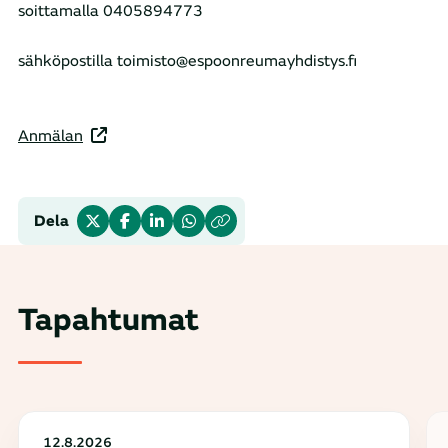
soittamalla 0405894773
sähköpostilla toimisto@espoonreumayhdistys.fi
Anmälan
Dela
Tapahtumat
12.8.2026