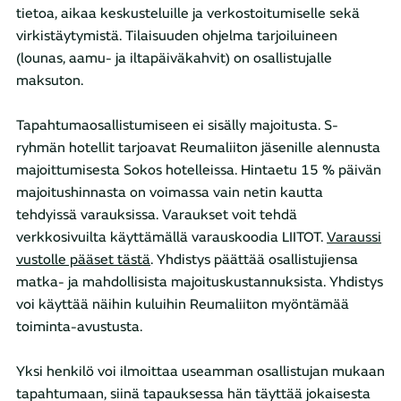
tietoa, aikaa keskusteluille ja verkostoitumiselle sekä
virkistäytymistä. Tilaisuuden ohjelma tarjoiluineen
(lounas, aamu- ja iltapäiväkahvit) on osallistujalle
maksuton.
Tapahtumaosallistumiseen ei sisälly majoitusta. S-
ryhmän hotellit tarjoavat Reumaliiton jäsenille alennusta
majoittumisesta Sokos hotelleissa. Hintaetu 15 % päivän
majoitushinnasta on voimassa vain netin kautta
tehdyissä varauksissa. Varaukset voit tehdä
verkkosivuilta käyttämällä varauskoodia LIITOT.
Varaussi
vustolle pääset tästä
. Yhdistys päättää osallistujiensa
matka- ja mahdollisista majoituskustannuksista. Yhdistys
voi käyttää näihin kuluihin Reumaliiton myöntämää
toiminta-avustusta.
Yksi henkilö voi ilmoittaa useamman osallistujan mukaan
tapahtumaan, siinä tapauksessa hän täyttää jokaisesta