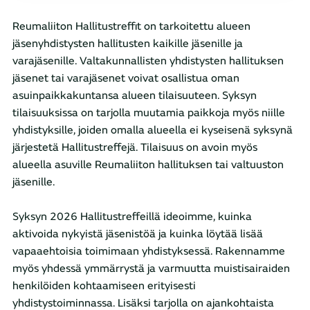
Reumaliiton Hallitustreffit on tarkoitettu alueen
jäsenyhdistysten hallitusten kaikille jäsenille ja
varajäsenille. Valtakunnallisten yhdistysten hallituksen
jäsenet tai varajäsenet voivat osallistua oman
asuinpaikkakuntansa alueen tilaisuuteen. Syksyn
tilaisuuksissa on tarjolla muutamia paikkoja myös niille
yhdistyksille, joiden omalla alueella ei kyseisenä syksynä
järjestetä Hallitustreffejä. Tilaisuus on avoin myös
alueella asuville Reumaliiton hallituksen tai valtuuston
jäsenille.
Syksyn 2026 Hallitustreffeillä ideoimme, kuinka
aktivoida nykyistä jäsenistöä ja kuinka löytää lisää
vapaaehtoisia toimimaan yhdistyksessä. Rakennamme
myös yhdessä ymmärrystä ja varmuutta muistisairaiden
henkilöiden kohtaamiseen erityisesti
yhdistystoiminnassa. Lisäksi tarjolla on ajankohtaista