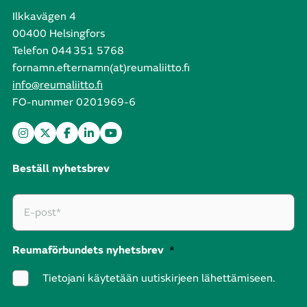
Ilkkavägen 4
00400 Helsingfors
Telefon 044 351 5768
fornamn.efternamn(at)reumaliitto.fi
info@reumaliitto.fi
FO-nummer 0201969-6
Beställ nyhetsbrev
Reumaförbundets nyhetsbrev
*
Tietojani käytetään uutiskirjeen lähettämiseen.