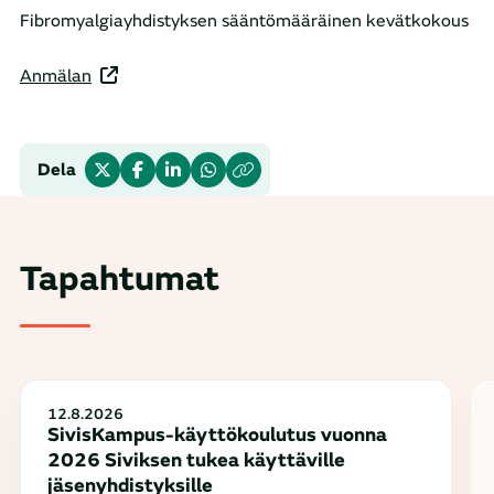
Fibromyalgiayhdistyksen sääntömääräinen kevätkokous
Anmälan
Dela
Tapahtumat
12.8.2026
SivisKampus-käyttökoulutus vuonna
2026 Siviksen tukea käyttäville
jäsenyhdistyksille