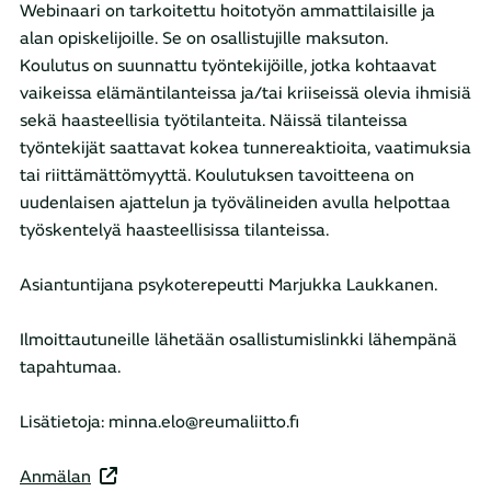
Webinaari on tarkoitettu hoitotyön ammattilaisille ja
alan opiskelijoille. Se on osallistujille maksuton.
Koulutus on suunnattu työntekijöille, jotka kohtaavat
vaikeissa elämäntilanteissa ja/tai kriiseissä olevia ihmisiä
sekä haasteellisia työtilanteita. Näissä tilanteissa
työntekijät saattavat kokea tunnereaktioita, vaatimuksia
tai riittämättömyyttä. Koulutuksen tavoitteena on
uudenlaisen ajattelun ja työvälineiden avulla helpottaa
työskentelyä haasteellisissa tilanteissa.
Asiantuntijana psykoterepeutti Marjukka Laukkanen.
Ilmoittautuneille lähetään osallistumislinkki lähempänä
tapahtumaa.
Lisätietoja: minna.elo@reumaliitto.fi
Anmälan