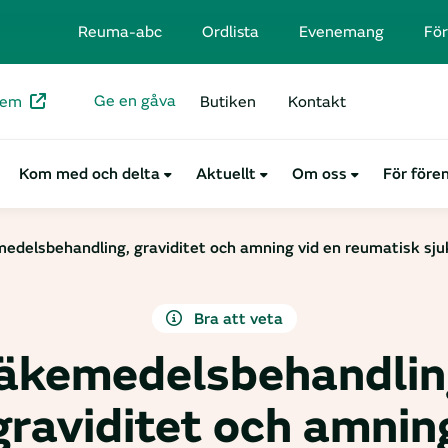
Reuma-abc
Ordlista
Evenemang
För
Ge en gåva
lem
Butiken
Kontakt
Kom med och delta
Aktuellt
Om oss
För före
edelsbehandling, graviditet och amning vid en reumatisk sj
Bra att veta
äkemedelsbehandlin
graviditet och amnin