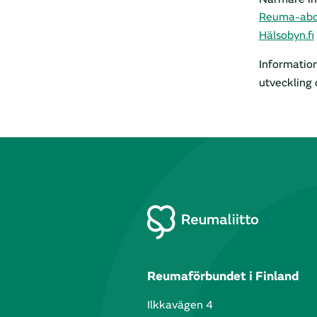
Reuma-ab
Hälsobyn.fi
Information
utveckling
Reumaförbundet i Finland
Ilkkavägen 4