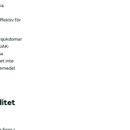
ka
fektiv för
 sjukdomar
 JAK-
sa
et inte
äkemedel
itet
finns i