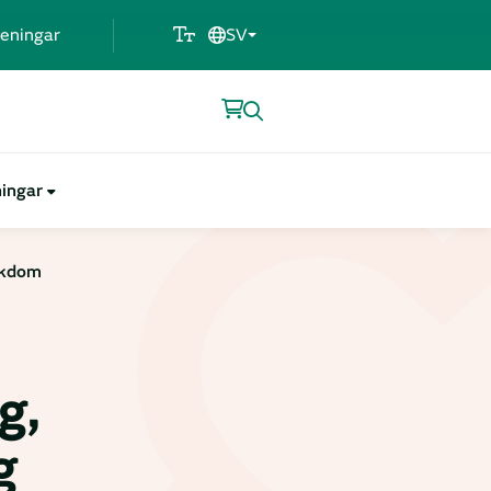
eningar
SV
ningar
ukdom
g,
g