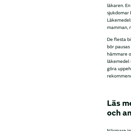
läkaren. E
sjukdomar 
Läkemedelsb
mamman, me
De flesta 
bör pausas
hämmare oc
läkemedel 
göra uppehå
rekommende
Läs me
och a
Närmare in