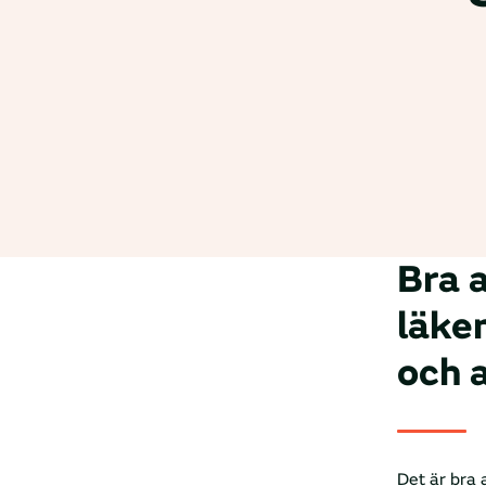
Bra 
läke
och 
Det är bra 