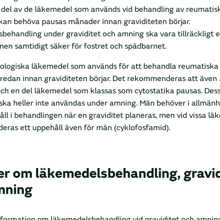
n del av de läkemedel som används vid behandling av reumatis
kan behöva pausas månader innan graviditeten börjar.
ehandling under graviditet och amning ska vara tillräckligt ef
n samtidigt säker för fostret och spädbarnet.
biologiska läkemedel som används för att behandla reumatiska
 redan innan graviditeten börjar. Det rekommenderas att även
h en del läkemedel som klassas som cytostatika pausas. Des
ska heller inte användas under amning. Män behöver i allmänh
ll i behandlingen när en graviditet planeras, men vid vissa l
ras ett uppehåll även för män (cyklofosfamid).
r om läkemedelsbehandling, gravid
mning
formation om läkemedelsbehandling vid graviditet och amning 