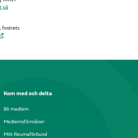
t på
 fostrets
.
Kom med och delta
Bli medlem
Medlemsförmåner
Mitt Reumaförbund