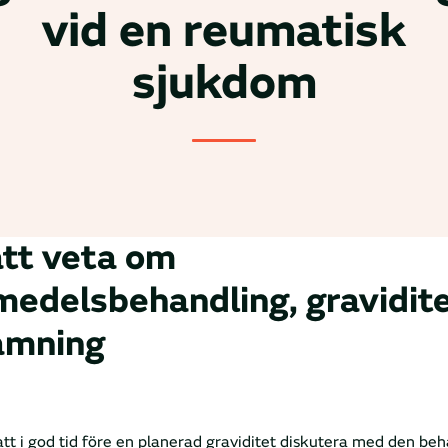
vid en reumatisk
sjukdom
att veta om
medelsbehandling, gravidit
amning
att i god tid före en planerad graviditet diskutera med den be