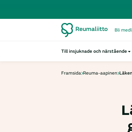
Bli med
Till insjuknade och närstående
Framsida
Reuma-aapinen
Läkem
L