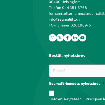
00400 Helsingfors
Telefon 044 351 5768
fornamn.efternamn(at)reumaliitto
info@reumaliitto.fi
FO-nummer 0201969-6
Beställ nyhetsbrev
Reumaförbundets nyhetsbrev
*
Tietojani käytetään uutiskirjeen 