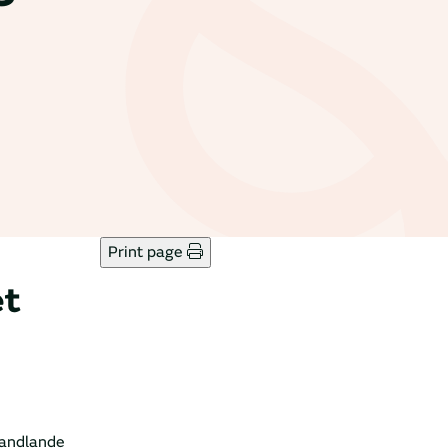
Print page
et
handlande