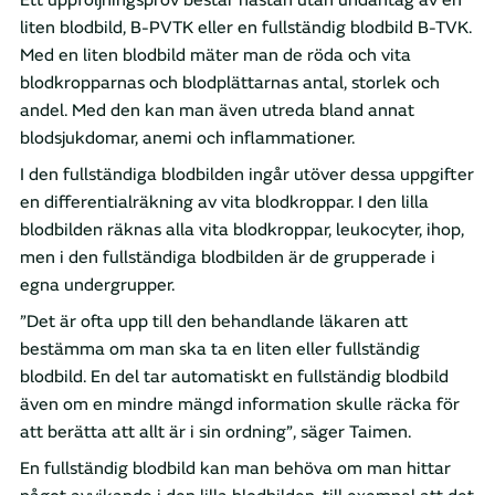
Ett uppföljningsprov består nästan utan undantag av en
liten blodbild, B-PVTK eller en fullständig blodbild B-TVK.
Med en liten blodbild mäter man de röda och vita
blodkropparnas och blodplättarnas antal, storlek och
andel. Med den kan man även utreda bland annat
blodsjukdomar, anemi och inflammationer.
I den fullständiga blodbilden ingår utöver dessa uppgifter
en differentialräkning av vita blodkroppar. I den lilla
blodbilden räknas alla vita blodkroppar, leukocyter, ihop,
men i den fullständiga blodbilden är de grupperade i
egna undergrupper.
”Det är ofta upp till den behandlande läkaren att
bestämma om man ska ta en liten eller fullständig
blodbild. En del tar automatiskt en fullständig blodbild
även om en mindre mängd information skulle räcka för
att berätta att allt är i sin ordning”, säger Taimen.
En fullständig blodbild kan man behöva om man hittar