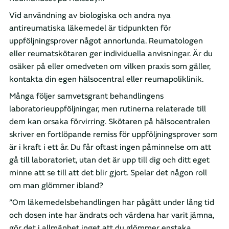
Vid användning av biologiska och andra nya
antireumatiska läkemedel är tidpunkten för
uppföljningsprover något annorlunda. Reumatologen
eller reumatskötaren ger individuella anvisningar. Är du
osäker på eller omedveten om vilken praxis som gäller,
kontakta din egen hälsocentral eller reumapoliklinik.
Många följer samvetsgrant behandlingens
laboratorieuppföljningar, men rutinerna relaterade till
dem kan orsaka förvirring. Skötaren på hälsocentralen
skriver en fortlöpande remiss för uppföljningsprover som
är i kraft i ett år. Du får oftast ingen påminnelse om att
gå till laboratoriet, utan det är upp till dig och ditt eget
minne att se till att det blir gjort. Spelar det någon roll
om man glömmer ibland?
”Om läkemedelsbehandlingen har pågått under lång tid
och dosen inte har ändrats och värdena har varit jämna,
gör det i allmänhet inget att du glömmer enstaka