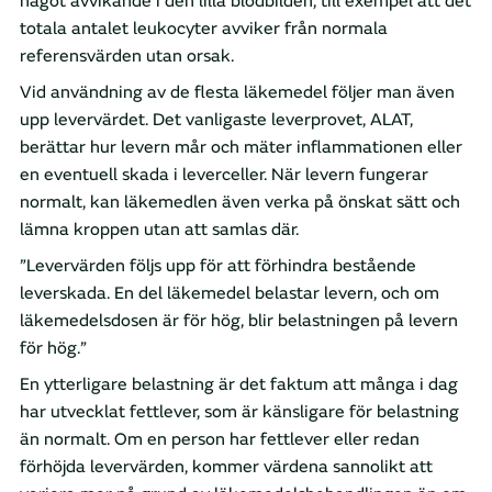
något avvikande i den lilla blodbilden, till exempel att det
totala antalet leukocyter avviker från normala
referensvärden utan orsak.
Vid användning av de flesta läkemedel följer man även
upp levervärdet. Det vanligaste leverprovet, ALAT,
berättar hur levern mår och mäter inflammationen eller
en eventuell skada i leverceller. När levern fungerar
normalt, kan läkemedlen även verka på önskat sätt och
lämna kroppen utan att samlas där.
”Levervärden följs upp för att förhindra bestående
leverskada. En del läkemedel belastar levern, och om
läkemedelsdosen är för hög, blir belastningen på levern
för hög.”
En ytterligare belastning är det faktum att många i dag
har utvecklat fettlever, som är känsligare för belastning
än normalt. Om en person har fettlever eller redan
förhöjda levervärden, kommer värdena sannolikt att