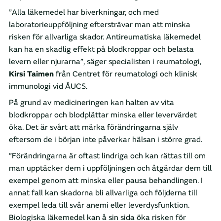
”Alla läkemedel har biverkningar, och med
laboratorieuppföljning eftersträvar man att minska
risken för allvarliga skador. Antireumatiska läkemedel
kan ha en skadlig effekt på blodkroppar och belasta
levern eller njurarna”, säger specialisten i reumatologi,
Kirsi Taimen
från Centret för reumatologi och klinisk
immunologi vid ÅUCS.
På grund av medicineringen kan halten av vita
blodkroppar och blodplättar minska eller levervärdet
öka. Det är svårt att märka förändringarna själv
eftersom de i början inte påverkar hälsan i större grad.
”Förändringarna är oftast lindriga och kan rättas till om
man upptäcker dem i uppföljningen och åtgärdar dem till
exempel genom att minska eller pausa behandlingen. I
annat fall kan skadorna bli allvarliga och följderna till
exempel leda till svår anemi eller leverdysfunktion.
Biologiska läkemedel kan å sin sida öka risken för