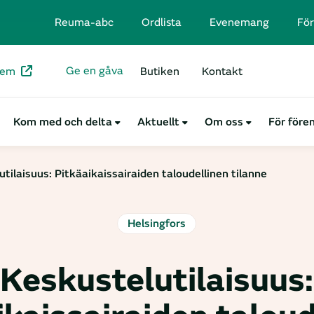
Reuma-abc
Ordlista
Evenemang
För
Ge en gåva
lem
Butiken
Kontakt
Kom med och delta
Aktuellt
Om oss
För före
tilaisuus: Pitkäaikaissairaiden taloudellinen tilanne
Helsingfors
Keskustelutilaisuus: