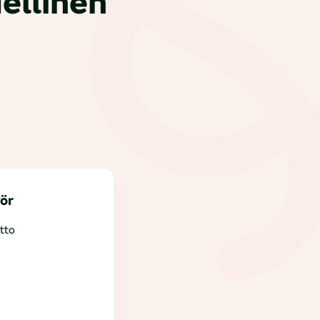
ellinen
ör
tto