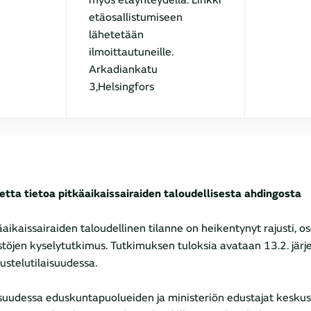
myös etäyhteydellä. Linkki
etäosallistumiseen
lähetetään
ilmoittautuneille.
Arkadiankatu
3,Helsingfors
etta tietoa pitkäaikaissairaiden taloudellisesta ahdingosta
äaikaissairaiden taloudellinen tilanne on heikentynyt rajusti, o
estöjen kyselytutkimus. Tutkimuksen tuloksia avataan 13.2. järj
ustelutilaisuudessa.
isuudessa eduskuntapuolueiden ja ministeriön edustajat keskus