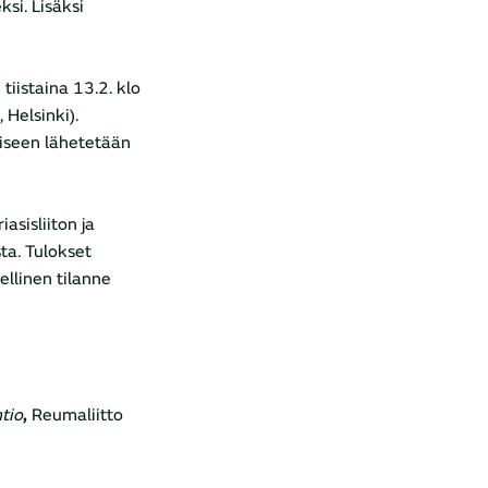
si. Lisäksi
iistaina 13.2. klo
Helsinki).
miseen lähetetään
iasisliiton ja
ta. Tulokset
ellinen tilanne
tio
,
Reumaliitto