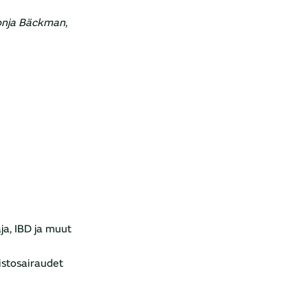
onja Bäckman
,
ja, IBD ja muut
istosairaudet