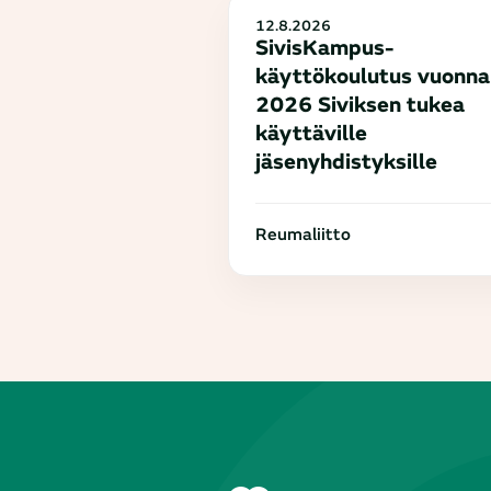
12.8.2026
SivisKampus-
käyttökoulutus vuonna
2026 Siviksen tukea
käyttäville
jäsenyhdistyksille
Reumaliitto