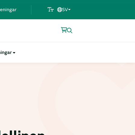
eningar
SV
ningar