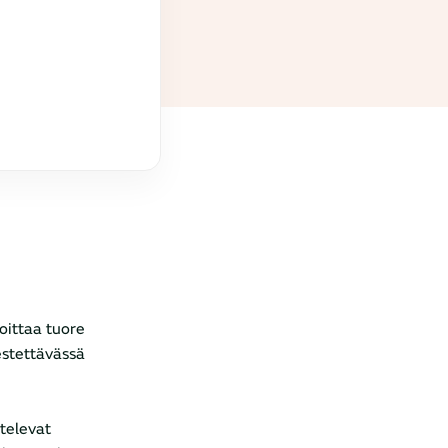
soittaa tuore
estettävässä
televat