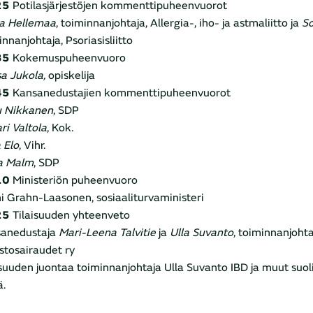
25
Potilasjärjestöjen kommenttipuheenvuorot
a Hellemaa
, toiminnanjohtaja, Allergia-, iho- ja astmaliitto ja
S
nnanjohtaja, Psoriasisliitto
35
Kokemuspuheenvuoro
a Jukola,
opiskelija
45
Kansanedustajien kommenttipuheenvuorot
 Nikkanen
, SDP
ri Valtola
, Kok.
 Elo
, Vihr.
a Malm
, SDP
10
Ministeriön puheenvuoro
i Grahn-Laasonen, sosiaaliturvaministeri
25
Tilaisuuden yhteenveto
anedustaja
Mari-Leena Talvitie
ja
Ulla Suvanto
, toiminnanjohta
istosairaudet ry
isuuden juontaa toiminnanjohtaja Ulla Suvanto IBD ja muut suol
ä.