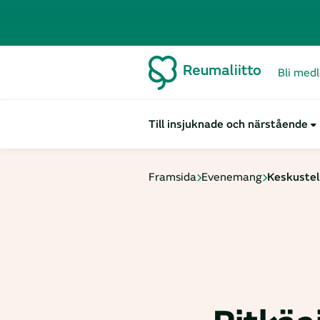
Bli med
Till insjuknade och närstående
Framsida
Evenemang
Keskustelu