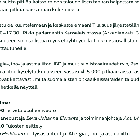
aisuista pitkäaikaissairaiden taloudellisen taakan helpottamisek
laan pitkäaikaissairaan kokemuksia.
etuloa kuuntelemaan ja keskustelemaan! Tilaisuus järjestetään t
0–17.30 Pikkuparlamentin Kansalaisinfossa (Arkadiankatu 3, 
isuuteen voi osallistua myös etäyhteydellä. Linkki etäosallistu
ttautuneille.
gia-, iho- ja astmaliiton, IBD ja muut suolistosairaudet ry:n, Psor
aliiton kyselytutkimukseen vastasi yli 5 000 pitkäaikaissairas
ovat kattavasti, miltä suomalaisten pitkäaikaissairaiden taloud
ä hetkellä näyttää.
lma:
00
Tervetulopuheenvuoro
anedustaja
Eeva-Johanna Eloranta
ja toiminnanjohtaja
Anu Uh
10
Tulosten esittely
o Heikkinen
, erityisasiantuntija, Allergia-, iho- ja astmaliitto