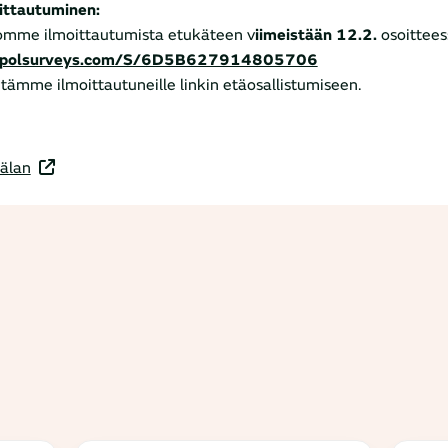
ittautuminen:
omme ilmoittautumista etukäteen v
iimeistään 12.2.
osoittee
opolsurveys.com/S/6D5B627914805706
tämme ilmoittautuneille linkin etäosallistumiseen.
älan