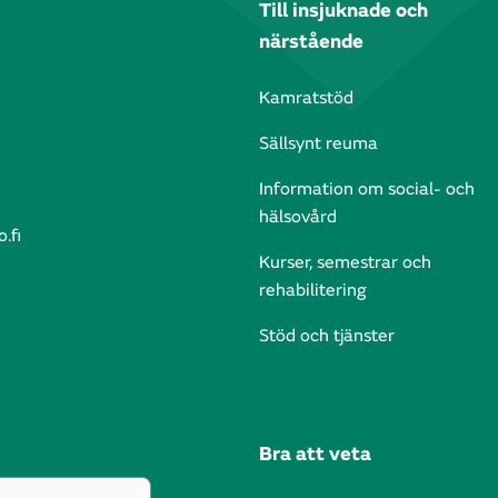
Till insjuknade och
närstående
Kamratstöd
Sällsynt reuma
Information om social- och
hälsovård
.fi
Kurser, semestrar och
rehabilitering
Stöd och tjänster
Bra att veta