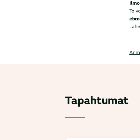
Ilmo
Toiv
ebr
Lähe
Anm
Tapahtumat