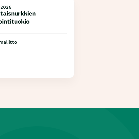
.2026
taisnurkkien
ointituokio
aliitto