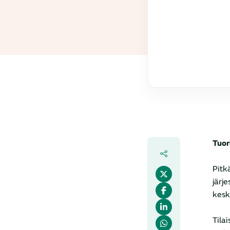
Tuor
Pitk
järj
kesk
Tila