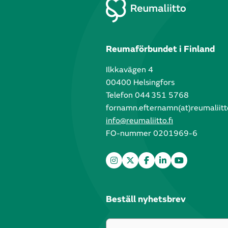
Reumaförbundet i Finland
Ilkkavägen 4
00400 Helsingfors
Telefon 044 351 5768
fornamn.efternamn(at)reumaliitto
info@reumaliitto.fi
FO-nummer 0201969-6
Beställ nyhetsbrev