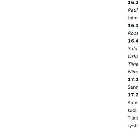
16.
Paul
toimi
16.
Roos
16.
Saku
Oska
Tiina
Niin
17.
Sann
17.
Kans
suol
Tila
ry:st