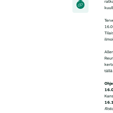
ratk
kuul
Terv
16.0
Tila
ilmoi
Aller
Reum
kert
täll
Ohje
16.
Kans
16.
Rist