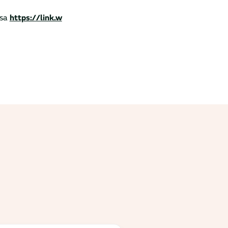
ssa
https://link.w