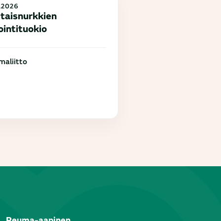
.2026
taisnurkkien
ointituokio
aliitto
Reuma-aapinen