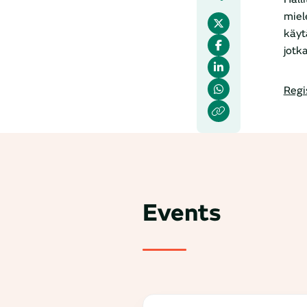
miel
käyt
jotk
Regi
Events