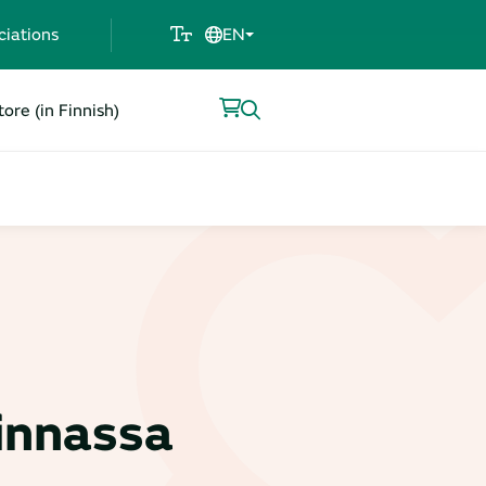
ciations
EN
ore (in Finnish)
linnassa