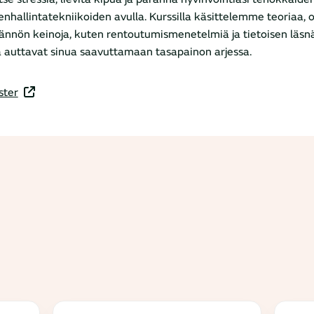
enhallintatekniikoiden avulla. Kurssilla käsittelemme teoriaa,
ännön keinoja, kuten rentoutumismenetelmiä ja tietoisen läsnä
a auttavat sinua saavuttamaan tasapainon arjessa.
ster