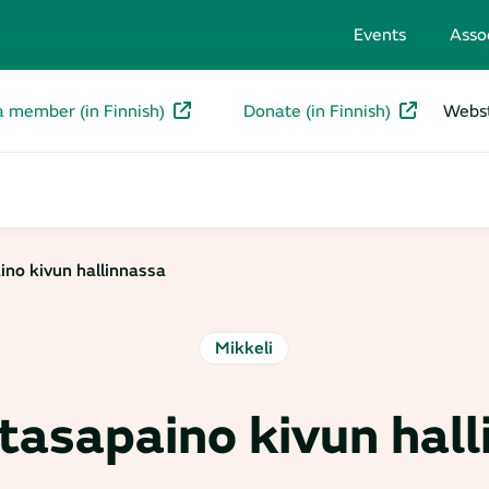
Events
Asso
a member (in Finnish)
Donate (in Finnish)
Webst
ino kivun hallinnassa
Mikkeli
tasapaino kivun hal