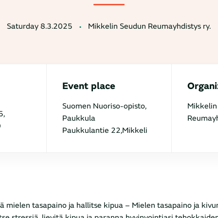
Saturday 8.3.2025
Mikkelin Seudun Reumayhdistys ry.
Event place
Organi
Suomen Nuoriso-opisto,
Mikkeli
5,
Paukkula
Reumayhd
0
Paukkulantie 22,Mikkeli
ä mielen tasapaino ja hallitse kipua – Mielen tasapaino ja kivun
itse stressiä, lievitä kipua ja paranna hyvinvointiasi tehokkaide