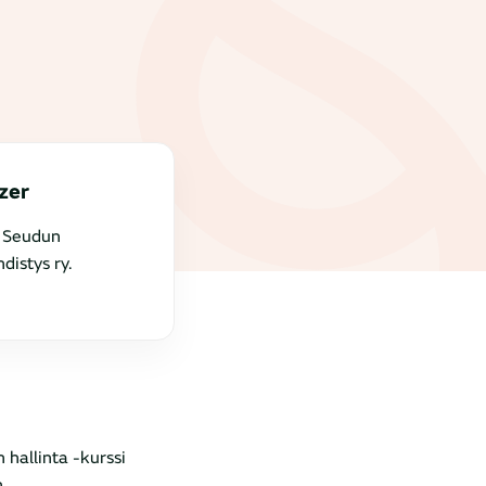
zer
n Seudun
istys ry.
 hallinta -kurssi
n