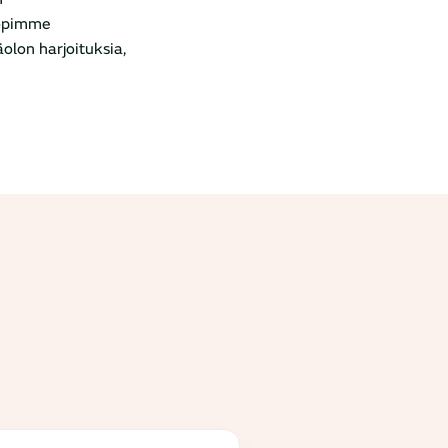
 opimme
olon harjoituksia,