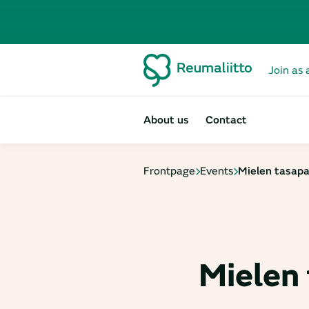
Join as 
About us
Contact
Frontpage
Events
Mielen tasapa
Mielen 