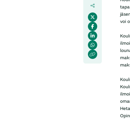
tapa
jäse
voi 
Koul
ilmo
louna
maks
maks
Koul
Koul
ilmo
oman
Heta
Opin