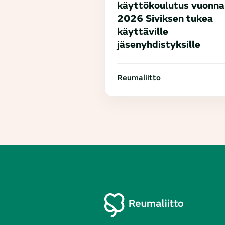
käyttökoulutus vuonna
2026 Siviksen tukea
käyttäville
jäsenyhdistyksille
Reumaliitto