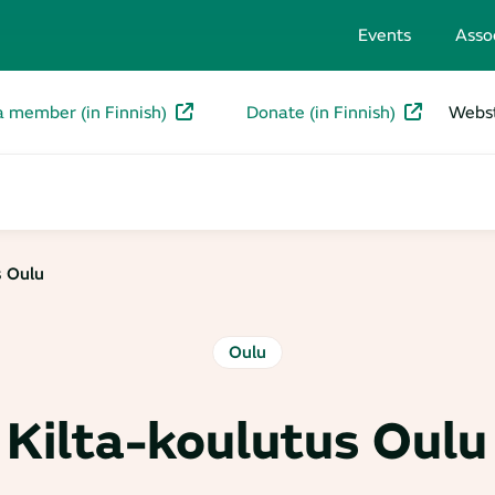
Events
Asso
a member (in Finnish)
Donate (in Finnish)
Webst
s Oulu
Oulu
Kilta-koulutus Oulu