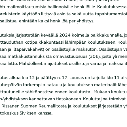
htumailmoittautumisia hallinnoiville henkilöille. Koulutuksess
nrekisterin käyttöön liittyviä asioita sekä uutta tapahtumaosi
osallistua enintään kaksi henkilöä per yhdistys.
utuksia järjestetään keväällä 2024 kolmella paikkakunnalla, j
ittauduthan kotipaikkakuntaasi lähimpään koulutukseen. Koulut
an ja iltapäiväkahvit) on osallistujille maksuton. Osallistujan v
aa matkakustannuksista omavastuuosuus (30€), josta yli me
aa liitto. Mahdolliset majoitukset osallistuja varaa ja maksaa i
utus alkaa klo 12 ja päättyy n. 17. Lounas on tarjolla klo 11 al
utuspäivän tarkempi aikataulu ja koulutuksen materiaalit läh
ittautuneille sähköpostitse ennen koulutusta. Mukaan koulutu
/yhdistyksen kannettavan tietokoneen. Kouluttajina toimivat 
 Rissanen Suomen Reumaliitosta ja koulutukset järjestetään y
tokeskus Siviksen kanssa.