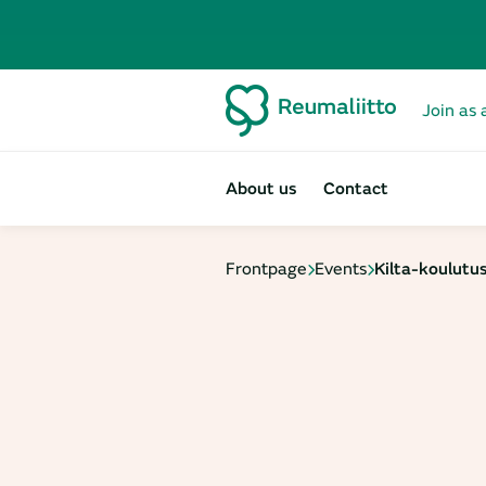
Join as 
About us
Contact
Frontpage
Events
Kilta-koulutu