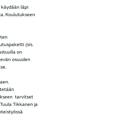
a käydään läpi
ota. Koulutukseen
oten
uspaketti (sis.
astuulla on
nevän osuuden
tse.
kaen.
etetään
kseen tarvitset
Tuula Tikkanen ja
hteistyössä