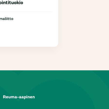
ointituokio
aliitto
Reuma-aapinen