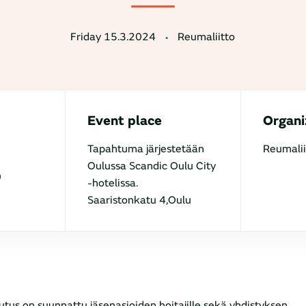
Friday 15.3.2024
Reumaliitto
Event place
Organi
Tapahtuma järjestetään
Reumalii
Oulussa Scandic Oulu City
0
-hotelissa.
Saaristonkatu 4,Oulu
utus on suunnattu jäsenasioiden hoitajille sekä yhdistyksen