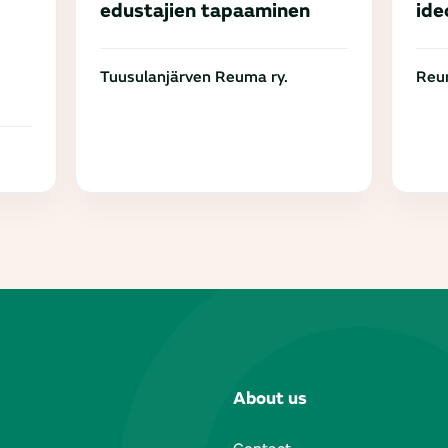
edustajien tapaaminen
ide
Tuusulanjärven Reuma ry.
Reum
About us