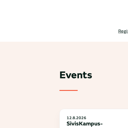
Regi
Events
12.8.2026
SivisKampus-