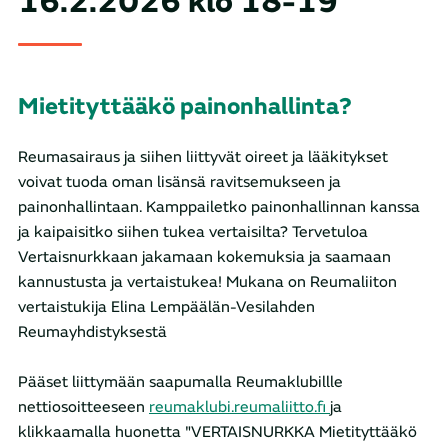
16.2.2026 klo 18-19
Mietityttääkö painonhallinta?
Reumasairaus ja siihen liittyvät oireet ja lääkitykset
voivat tuoda oman lisänsä ravitsemukseen ja
painonhallintaan. Kamppailetko painonhallinnan kanssa
ja kaipaisitko siihen tukea vertaisilta? Tervetuloa
Vertaisnurkkaan jakamaan kokemuksia ja saamaan
kannustusta ja vertaistukea! Mukana on Reumaliiton
vertaistukija Elina Lempäälän-Vesilahden
Reumayhdistyksestä
Pääset liittymään saapumalla Reumaklubillle
nettiosoitteeseen
reumaklubi.reumaliitto.fi
ja
klikkaamalla huonetta "VERTAISNURKKA Mietityttääkö