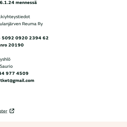
26.1.24 mennessä
kiyhteystiedot
ulanjärven Reuma Ry
6 5092 0920 2394 62
enro 20190
yshlö
 Saurio
044 977 4509
retket@gmail.com
ster