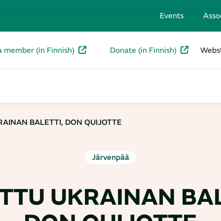
Events
Asso
a member (in Finnish)
Donate (in Finnish)
Webst
AINAN BALETTI, DON QUIJOTTE
Järvenpää
TTU UKRAINAN BAL