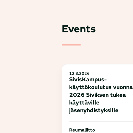
Events
12.8.2026
SivisKampus-
käyttökoulutus vuonna
2026 Siviksen tukea
käyttäville
jäsenyhdistyksille
Reumaliitto