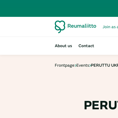
Join as 
About us
Contact
Frontpage
Events
PERUTTU UKR
PERU