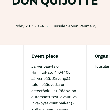
DON QUIJOTTE
Friday 23.2.2024
Tuusulanjärven Reuma ry.
Event place
Organi
Järvenpää-talo,
Tuusulan
Hallintokatu 4, 04400
0
Järvenpää. Järvenpää-
talon pääovesta on
esteetönkulku. Pääovi on
automaattisesti avautuva.
Inva-pysäköintipaikat (2
kpl) sijaitsee pääovia