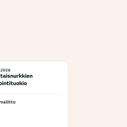
.2026
taisnurkkien
ointituokio
aliitto