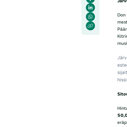
Järv
Don 
mest
Päär
Kitr
musi
Järv
este
sija
hissi
Sito
Hin
50,0
erä