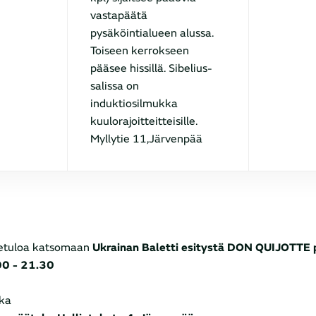
vastapäätä
pysäköintialueen alussa.
Toiseen kerrokseen
pääsee hissillä. Sibelius-
salissa on
induktiosilmukka
kuulorajoitteitteisille.
Myllytie 11,Järvenpää
etuloa katsomaan
Ukrainan Baletti esitystä DON QUIJOTTE 
0 - 21.30
kka