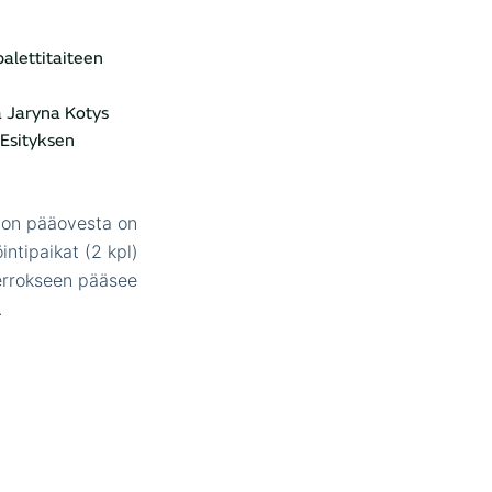
balettitaiteen
ja Jaryna Kotys
Esityksen
lon pääovesta on
ntipaikat (2 kpl)
kerrokseen pääsee
.