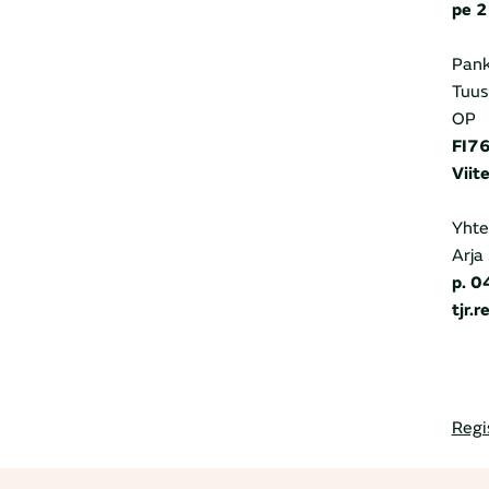
pe 
Pank
Tuus
OP
FI7
Viit
Yhte
Arja
p. 
tjr.
Regi