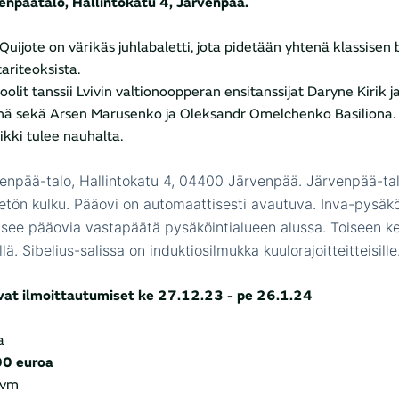
enpäätalo, Hallintokatu 4, Järvenpää.
Quijote on värikäs juhlabaletti, jota pidetään yhtenä klassisen 
ariteoksista.
oolit tanssii Lvivin valtionoopperan ensitanssijat Daryne Kirik 
inä sekä Arsen Marusenko ja Oleksandr Omelchenko Basiliona. 
ikki tulee nauhalta.
enpää-talo, Hallintokatu 4, 04400 Järvenpää. Järvenpää-ta
etön kulku. Pääovi on automaattisesti avautuva. Inva-pysäköi
itsee pääovia vastapäätä pysäköintialueen alussa. Toiseen 
llä. Sibelius-salissa on induktiosilmukka kuulorajoitteitteisille
vat ilmoittautumiset ke 27.12.23 -
pe 26.1.24
ta
0 euroa
pvm