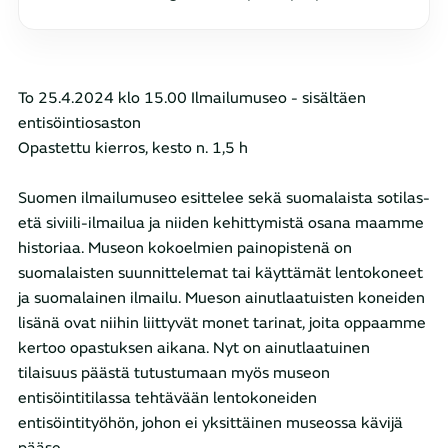
To 25.4.2024 klo 15.00 Ilmailumuseo - sisältäen
entisöintiosaston
Opastettu kierros, kesto n. 1,5 h
Suomen ilmailumuseo esittelee sekä suomalaista sotilas-
etä siviili-ilmailua ja niiden kehittymistä osana maamme
historiaa. Museon kokoelmien painopistenä on
suomalaisten suunnittelemat tai käyttämät lentokoneet
ja suomalainen ilmailu. Mueson ainutlaatuisten koneiden
lisänä ovat niihin liittyvät monet tarinat, joita oppaamme
kertoo opastuksen aikana. Nyt on ainutlaatuinen
tilaisuus päästä tutustumaan myös museon
entisöintitilassa tehtävään lentokoneiden
entisöintityöhön, johon ei yksittäinen museossa kävijä