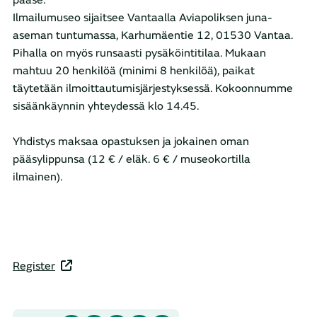
pääse.
Ilmailumuseo sijaitsee Vantaalla Aviapoliksen juna-
aseman tuntumassa, Karhumäentie 12, 01530 Vantaa.
Pihalla on myös runsaasti pysäköintitilaa. Mukaan
mahtuu 20 henkilöä (minimi 8 henkilöä), paikat
täytetään ilmoittautumisjärjestyksessä. Kokoonnumme
sisäänkäynnin yhteydessä klo 14.45.
Yhdistys maksaa opastuksen ja jokainen oman
pääsylippunsa (12 € / eläk. 6 € / museokortilla
ilmainen).
Register