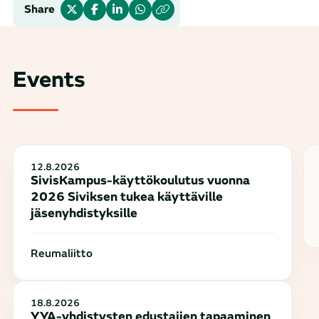
Share
Events
12.8.2026
SivisKampus-käyttökoulutus vuonna
2026 Siviksen tukea käyttäville
jäsenyhdistyksille
Reumaliitto
18.8.2026
YYA-yhdistysten edustajien tapaaminen