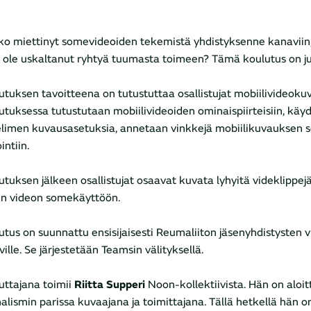
ko miettinyt somevideoiden tekemistä yhdistyksenne kanaviin
ä ole uskaltanut ryhtyä tuumasta toimeen? Tämä koulutus on juu
utuksen tavoitteena on tutustuttaa osallistujat mobiilivideokuv
utuksessa tutustutaan mobiilivideoiden ominaispiirteisiin, käy
limen kuvausasetuksia, annetaan vinkkejä mobiilikuvauksen s
intiin.
utuksen jälkeen osallistujat osaavat kuvata lyhyitä videklippejä 
n videon somekäyttöön.
utus on suunnattu ensisijaisesti Reumaliiton jäsenyhdistysten v
ille. Se järjestetään Teamsin välityksellä.
uttajana toimii
Riitta Supperi
Noon-kollektiivista. Hän
on aloi
nalismin parissa kuvaajana ja toimittajana. Tällä hetkellä hän on