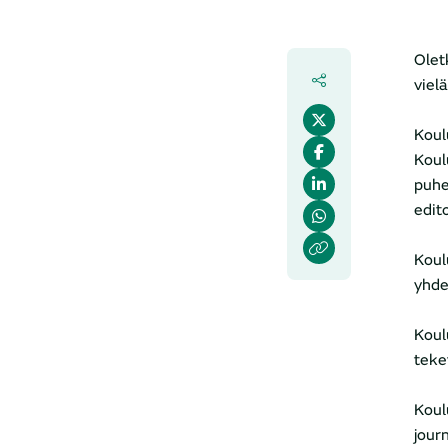
Olet
viel
Koul
Koul
puhe
edito
Koul
yhde
Koul
tekev
Koul
jour