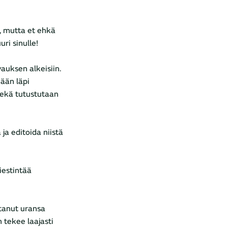
, mutta et ehkä
ri sinulle!
auksen alkeisiin.
dään läpi
ekä tutustutaan
ja editoida niistä
iestintää
ttanut uransa
 tekee laajasti