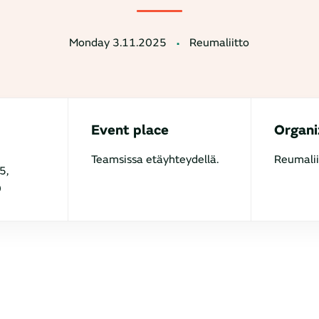
Monday 3.11.2025
Reumaliitto
Event place
Organi
Teamsissa etäyhteydellä.
Reumalii
5,
0