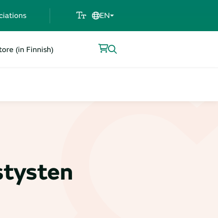
ciations
EN
ore (in Finnish)
stysten