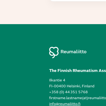
The Finnish Rheumatism Ass
Ilkantie 4
FI-00400 Helsinki, Finland
+358 (0) 44 351 5768
firstname.lastname(at)reumaliitto
info@reumaliitto.fi