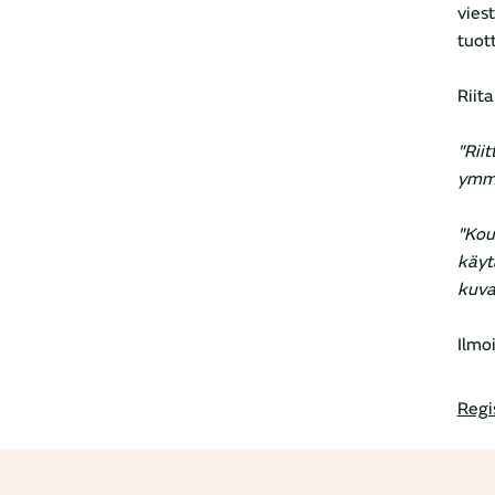
vies
tuot
Riit
"Riit
ymmä
"Kou
käyt
kuva
Ilmo
Regi