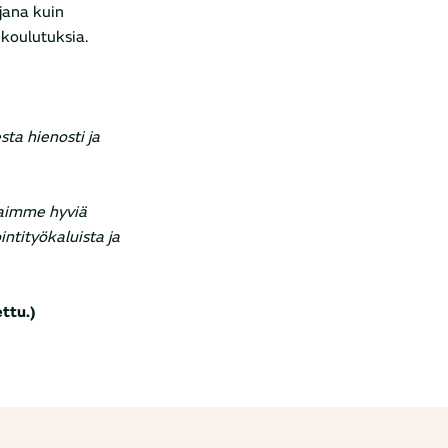
jana kuin
koulutuksia.
sta hienosti ja
Saimme hyviä
ntityökaluista ja
ttu.)