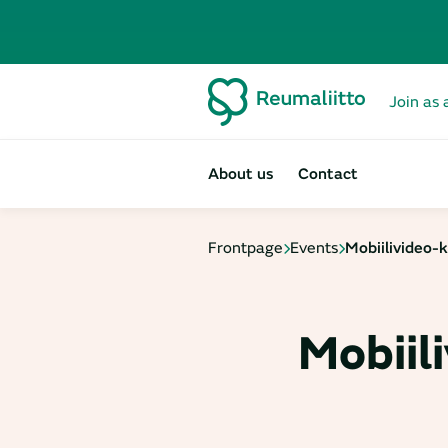
Join as 
About us
Contact
Frontpage
Events
Mobiilivideo-k
Mobiil