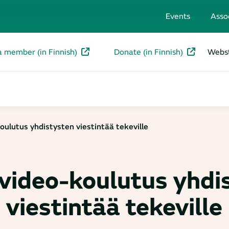
Events
Asso
a member (in Finnish)
Donate (in Finnish)
Webst
oulutus yhdistysten viestintää tekeville
ivideo-koulutus yhdi
viestintää tekeville