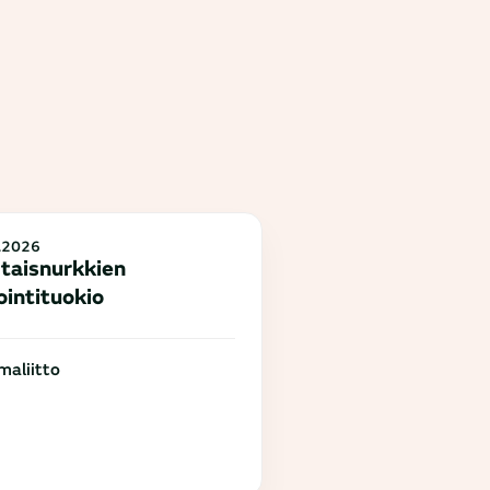
.2026
taisnurkkien
ointituokio
aliitto