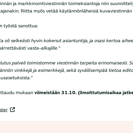
tinnän ja markkinointiviestinnän toimeksiantoja niin suunnitteli
tajanakin. Riitta myös vetää käytännönläheisiä kuvaviestinnän 
an työstä sanottua:
ta oli selkeästi hyvin kokenut asiantuntija, ja osasi kertoa aihee
rrettävästi vasta-alkajille."
lutus palveli toimistomme viestinnän tarpeita erinomaisesti. 
ännön vinkkejä ja esimerkkejä, sekä syvällisempää tietoa editoi
usasetuksista."
ittaudu mukaan
viimeistään 31.10. (ilmoittutumisaikaa jatke
ster