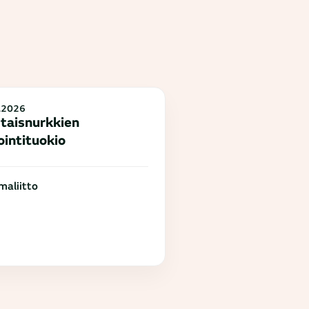
.2026
taisnurkkien
ointituokio
aliitto