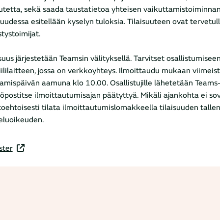
utetta, sekä saada taustatietoa yhteisen vaikuttamistoiminnan
isuudessa esitellään kyselyn tuloksia. Tilaisuuteen ovat tervetull
stystoimijat.
isuus järjestetään Teamsin välityksellä. Tarvitset osallistumisee
ililaitteen, jossa on verkkoyhteys. Ilmoittaudu mukaan viimeis
amispäivän aamuna klo 10.00. Osallistujille lähetetään Teams-
öpostitse ilmoittautumisajan päätyttyä. Mikäli ajankohta ei sovi 
toehtoisesti tilata ilmoittautumislomakkeella tilaisuuden talle
eluoikeuden.
ster