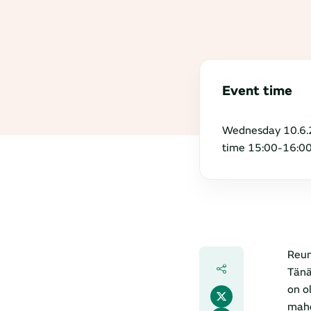
Event time
Wednesday 10.6.
time 15:00-16:0
Reum
Tänä
on o
mahdo