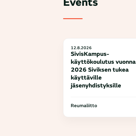
Events
12.8.2026
SivisKampus-
käyttökoulutus vuonna
2026 Siviksen tukea
käyttäville
jäsenyhdistyksille
Reumaliitto