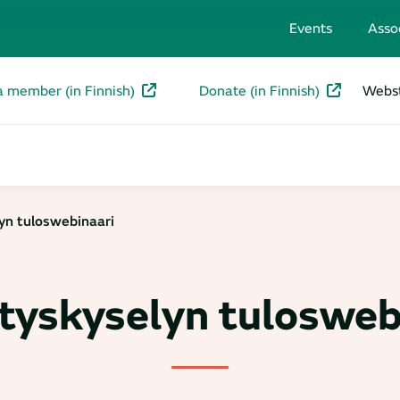
Events
Asso
a member (in Finnish)
Donate (in Finnish)
Webst
yn tuloswebinaari
tyskyselyn tulosweb