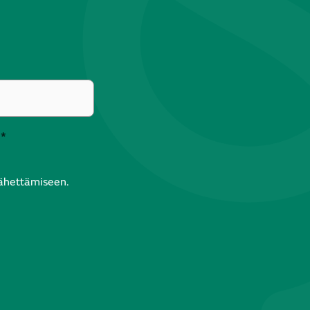
*
lähettämiseen.