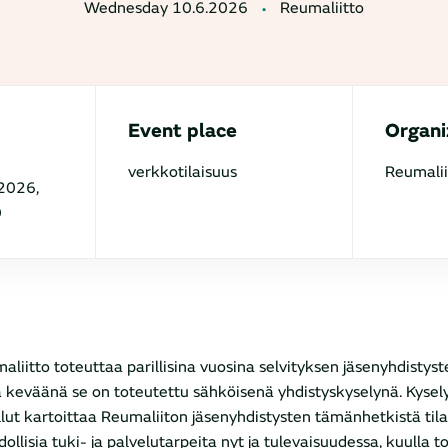
Wednesday 10.6.2026
Reumaliitto
Event place
Organi
verkkotilaisuus
Reumalii
2026,
0
aliitto toteuttaa parillisina vuosina selvityksen jäsenyhdistyst
 keväänä se on toteutettu sähköisenä yhdistyskyselynä. Kysel
llut kartoittaa Reumaliiton jäsenyhdistysten tämänhetkistä til
llisia tuki- ja palvelutarpeita nyt ja tulevaisuudessa, kuulla to