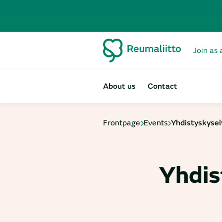
Join as 
About us
Contact
Frontpage
Events
Yhdistyskysel
Yhdis