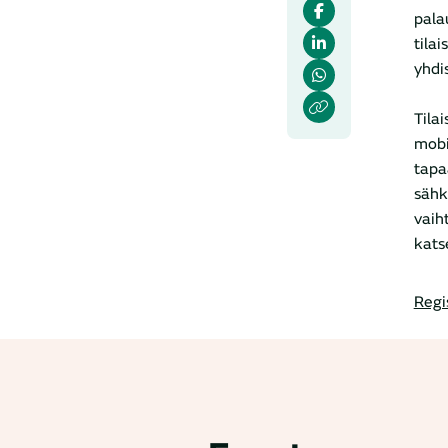
pala
tila
yhdi
Tila
mobi
tapa
sähk
vaih
kats
Regi