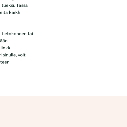
 tueksi. Tässä
eita kaikki
n tietokoneen tai
tään
linkki
sinulle, voit
nteen