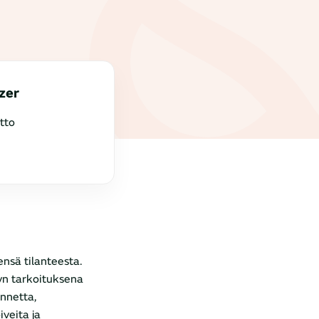
zer
tto
ensä tilanteesta.
yn tarkoituksena
annetta,
iveita ja