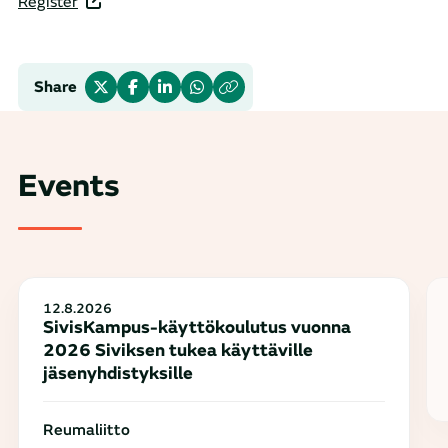
Register
Share
Events
12.8.2026
SivisKampus-käyttökoulutus vuonna
2026 Siviksen tukea käyttäville
jäsenyhdistyksille
Reumaliitto