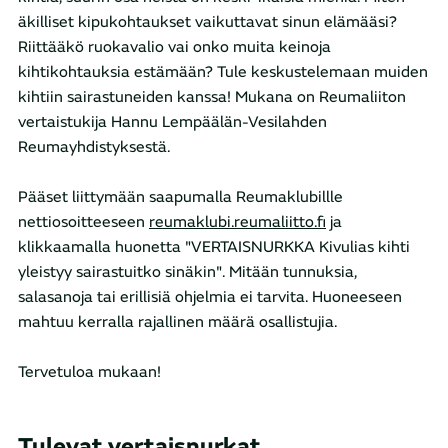
äkilliset kipukohtaukset vaikuttavat sinun elämääsi?
Riittääkö ruokavalio vai onko muita keinoja
kihtikohtauksia estämään? Tule keskustelemaan muiden
kihtiin sairastuneiden kanssa! Mukana on Reumaliiton
vertaistukija Hannu Lempäälän-Vesilahden
Reumayhdistyksestä.
Pääset liittymään saapumalla Reumaklubillle
nettiosoitteeseen
reumaklubi.reumaliitto.fi
ja
klikkaamalla huonetta "VERTAISNURKKA Kivulias kihti
yleistyy sairastuitko sinäkin". Mitään tunnuksia,
salasanoja tai erillisiä ohjelmia ei tarvita. Huoneeseen
mahtuu kerralla rajallinen määrä osallistujia.
Tervetuloa mukaan!
Tulevat vertaisnurkat