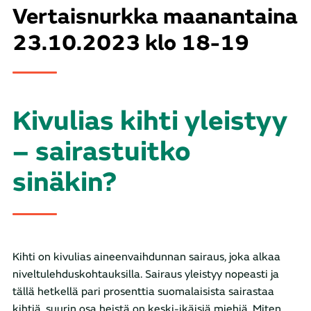
Vertaisnurkka maanantaina
23.10.2023 klo 18-19
Kivulias kihti yleistyy
– sairastuitko
sinäkin?
Kihti on kivulias aineenvaihdunnan sairaus, joka alkaa
niveltulehduskohtauksilla. Sairaus yleistyy nopeasti ja
tällä hetkellä pari prosenttia suomalaisista sairastaa
kihtiä, suurin osa heistä on keski-ikäisiä miehiä. Miten