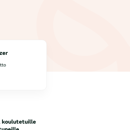
zer
tto
koulutetuille
tuneille