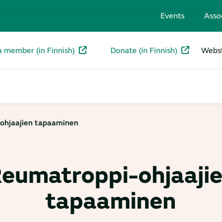
Events
Asso
a member (in Finnish)
Donate (in Finnish)
Webst
ohjaajien tapaaminen
eumatroppi-ohjaaji
tapaaminen