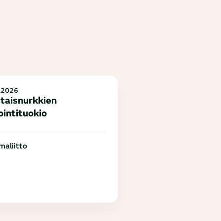
.2026
taisnurkkien
ointituokio
aliitto