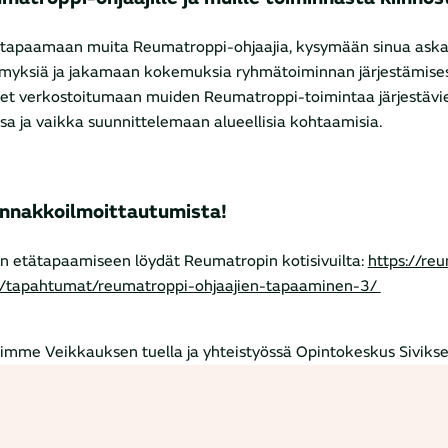
 tapaamaan muita Reumatroppi-ohjaajia, kysymään sinua aska
myksiä ja jakamaan kokemuksia ryhmätoiminnan järjestämises
et verkostoitumaan muiden Reumatroppi-toimintaa järjestävie
sa ja vaikka suunnittelemaan alueellisia kohtaamisia.
ennakkoilmoittautumista!
in etätapaamiseen löydät Reumatropin kotisivuilta:
https://re
fi/tapahtumat/reumatroppi-ohjaajien-tapaaminen-3/
imme Veikkauksen tuella ja yhteistyössä Opintokeskus Sivikse