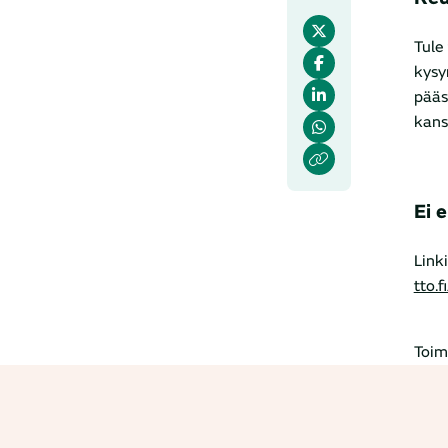
Tule
kysy
pääs
kans
Ei 
Link
tto.
Toim