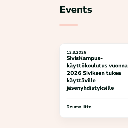
Events
12.8.2026
SivisKampus-
käyttökoulutus vuonna
2026 Siviksen tukea
käyttäville
jäsenyhdistyksille
Reumaliitto