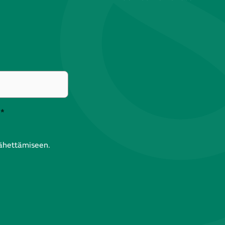
*
lähettämiseen.