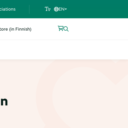
ciations
EN
ore (in Finnish)
en