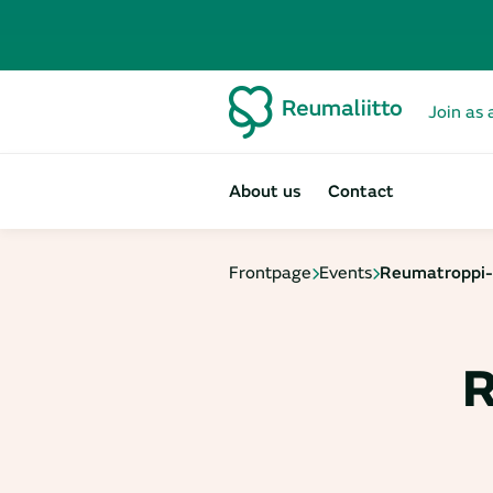
Join as 
About us
Contact
Frontpage
Events
Reumatroppi-
R