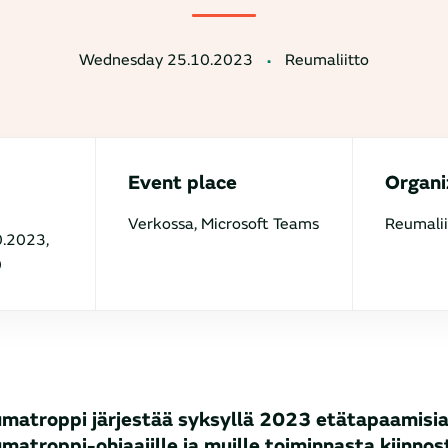
Wednesday 25.10.2023
Reumaliitto
Event place
Organi
Verkossa, Microsoft Teams
Reumalii
.2023,
0
matroppi järjestää syksyllä 2023 etätapaamisia 
matroppi-ohjaajille ja muille toiminnasta kiinnos