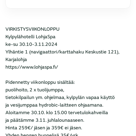
VIRKISTYSVIIKONLOPPU
Kylpylähotelli LohjaSpa
ke-su 30.10-3.11.2024
Ylhäntie 1 (navigaattori/karttahaku Keskustie 121),
Karjalohja
https://www.lohjaspa.fi/
Pidennetty viikonloppu sisältää:
puolihoito, 2 x tuolijumppa,
tietokilpailun ym. ohjelmaa, kylpylän vapaa käyttö
ja vesijumppaa hydrobic-laitteen ohjaamana.
Aloitamme 30.10. klo 15.00 tervetulokahveilla
ja päätämme 3.11. juhlalounaaseen.
Hinta 259€/ jäsen ja 359€ ei jäsen.
Yhden hengen huonelisä 35€/vrk