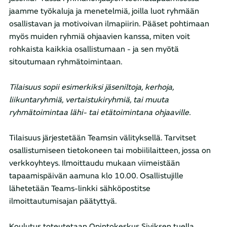
jaamme työkaluja ja menetelmiä, joilla luot ryhmään
osallistavan ja motivoivan ilmapiirin. Pääset pohtimaan
myös muiden ryhmiä ohjaavien kanssa, miten voit
rohkaista kaikkia osallistumaan - ja sen myötä
sitoutumaan ryhmätoimintaan.
Tilaisuus sopii esimerkiksi jäseniltoja, kerhoja,
liikuntaryhmiä, vertaistukiryhmiä, tai muuta
ryhmätoimintaa lähi- tai etätoimintana ohjaaville.
Tilaisuus järjestetään Teamsin välityksellä. Tarvitset
osallistumiseen tietokoneen tai mobiililaitteen, jossa on
verkkoyhteys. Ilmoittaudu mukaan viimeistään
tapaamispäivän aamuna klo 10.00. Osallistujille
lähetetään Teams-linkki sähköpostitse
ilmoittautumisajan päätyttyä.
Koulutus toteutetaan Opintokeskus Siviksen tuella.