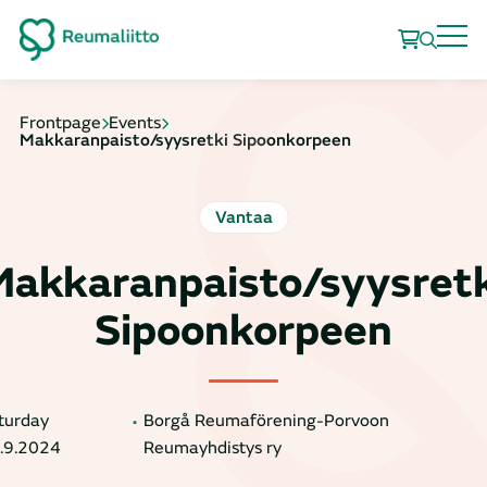
Frontpage
Events
Makkaranpaisto/syysretki Sipoonkorpeen
Vantaa
Makkaranpaisto/syysretk
Sipoonkorpeen
turday
Borgå Reumaförening-Porvoon
.9.2024
Reumayhdistys ry