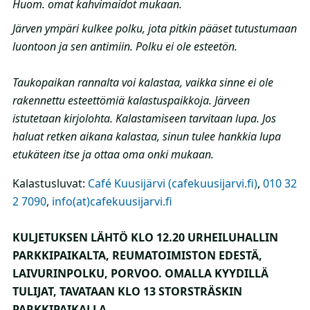
Huom. omat kahvimaidot mukaan.
Järven ympäri kulkee polku, jota pitkin pääset tutustumaan
luontoon ja sen antimiin. Polku ei ole esteetön.
Taukopaikan rannalta voi kalastaa, vaikka sinne ei ole
rakennettu esteettömiä kalastuspaikkoja. Järveen
istutetaan kirjolohta. Kalastamiseen tarvitaan lupa. Jos
haluat retken aikana kalastaa, sinun tulee hankkia lupa
etukäteen itse ja ottaa oma onki mukaan.
Kalastusluvat:
Café Kuusijärvi (cafekuusijarvi.fi)
,
010 32
2 7090
,
info(at)cafekuusijarvi.fi
KULJETUKSEN LÄHTÖ KLO 12.20 URHEILUHALLIN
PARKKIPAIKALTA, REUMATOIMISTON EDESTÄ,
LAIVURINPOLKU, PORVOO. OMALLA KYYDILLÄ
TULIJAT, TAVATAAN KLO 13 STORSTRÄSKIN
PARKKIPAIKALLA.