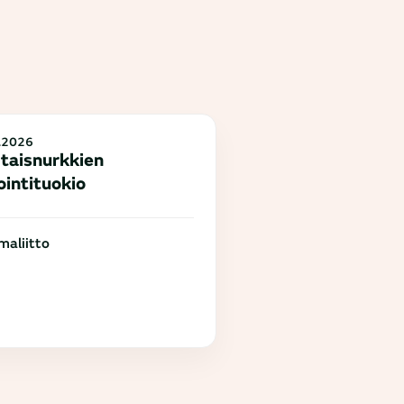
.2026
taisnurkkien
ointituokio
aliitto