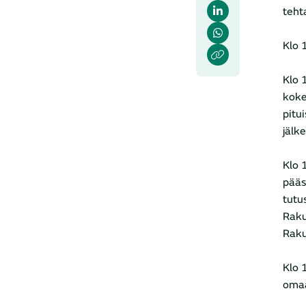
teht
Klo 
Klo 
koke
pitu
jälk
Klo 
pääs
tutu
Raku
Rak
Klo 
omaa