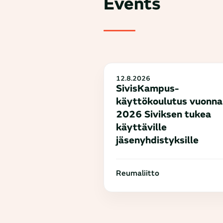
Events
12.8.2026
SivisKampus-
käyttökoulutus vuonna
2026 Siviksen tukea
käyttäville
jäsenyhdistyksille
Reumaliitto