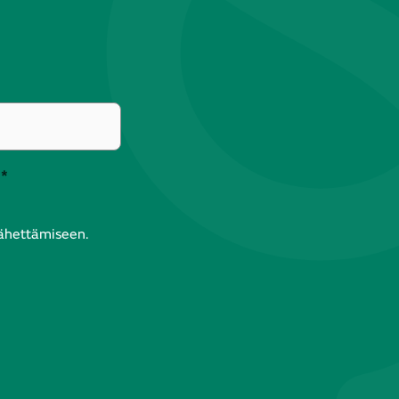
*
lähettämiseen.