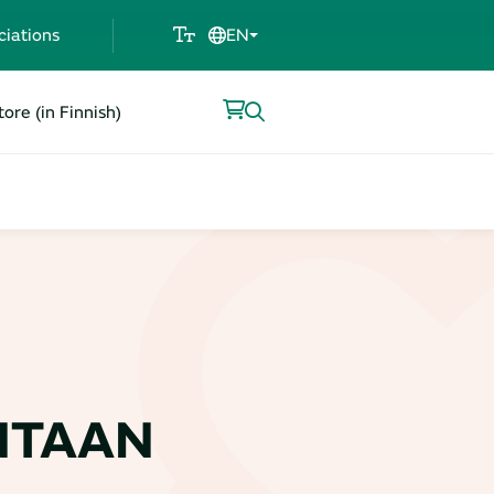
ciations
EN
ore (in Finnish)
NTAAN