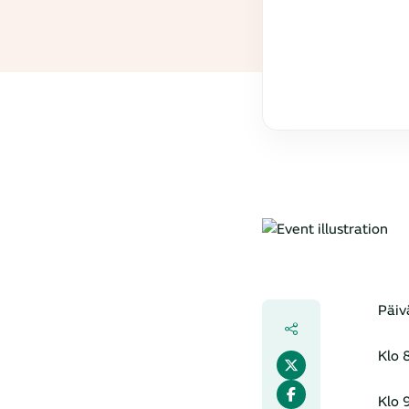
Päiv
Klo 
Klo 