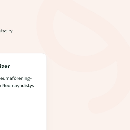
tys ry
izer
Reumaförening-
n Reumayhdistys