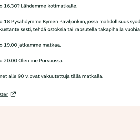
lo 16.30? Lähdemme kotimatkalle.
lo 18 Pysähdymme Kymen Paviljonkiin, jossa mahdollisuus syö
ustanteisesti, tehdä ostoksia tai rapsutella takapihalla vuohia 
lo 19.00 jatkamme matkaa.
lo 20.00 Olemme Porvoossa.
net alle 90 v. ovat vakuutettuja tällä matkalla.
ster