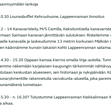
aanmyymälän lankoja
10.30 Lounasbuffet Kehruuhuone, Lappeenrannan linnoitus
12 - 14 Kanavaristeily, M/S Camilla, Kaksituntisella kanavaris
maan Saimaan kanavan jännittävän sulutuksen. Risteilemme 
iselle kanavalle ja laskeudumme 13 metrin korkuisen Mälkiän 
een käännämme kurssin takaisin kohti Lappeenrannan satama
14.30 - 15.30 Oppaan kanssa kierros omalla linja-autolla. Tunni
emme näkemään karjalaisen kaupungin tärkeimmät nähtävyyde
stutaan keskustan alueeseen, sen historiaan ja nykypäivään
unarykmentille rakennetulla varuskunta-alueella, joka pare
uunamäkenä tunnetaan.
15.30 - n. 16.30? Tutustumme Lappeenrannan hiekkalinnaan itse
 aikaa.