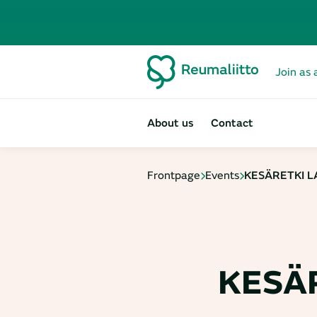
Join as 
About us
Contact
Frontpage
Events
KESÄRETKI L
KESÄ