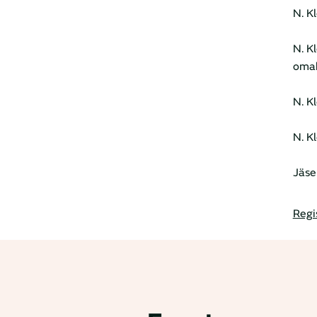
N. K
N. K
omak
N. K
N. K
Jäse
Regi