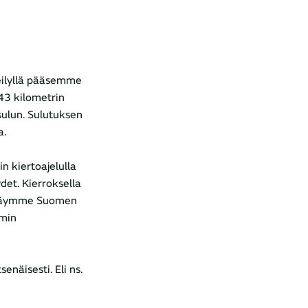
teilyllä pääsemme
43 kilometrin
sulun. Sulutuksen
a.
n kiertoajelulla
t. Kierroksella
. Käymme Suomen
mmin
näisesti. Eli ns.