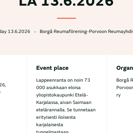
LA 13.6.2026
day 13.6.2026
Borgå Reumaförening-Porvoon Reumayhdis
Event place
Organ
Lappeenranta on noin 73
Borgå 
26,
000 asukkaan eloisa
Porvoo
0
yliopistokaupunki Etelä-
ry
Karjalassa, aivan Saimaan
etelärannalla. Se tunnetaan
erityisesti iloisesta
karjalaisesta
tunnelmastaan,