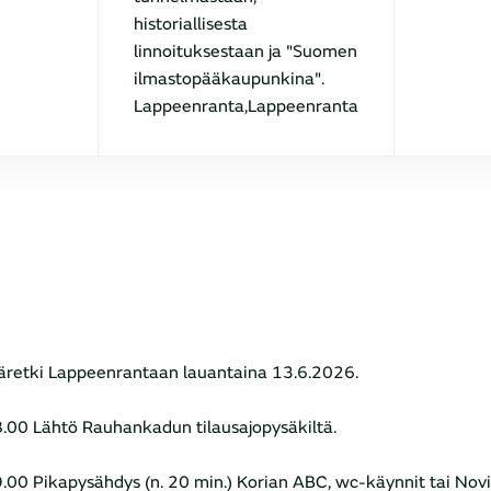
historiallisesta
linnoituksestaan ja "Suomen
ilmastopääkaupunkina".
Lappeenranta,Lappeenranta
äretki Lappeenrantaan lauantaina 13.6.2026.
8.00 Lähtö Rauhankadun tilausajopysäkiltä.
9.00 Pikapysähdys (n. 20 min.) Korian ABC, wc-käynnit tai Nov