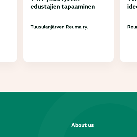
edustajien tapaaminen
ide
Tuusulanjärven Reuma ry.
Reum
About us