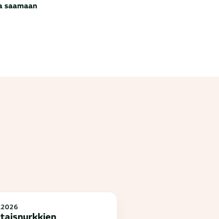
ja saamaan
.2026
taisnurkkien