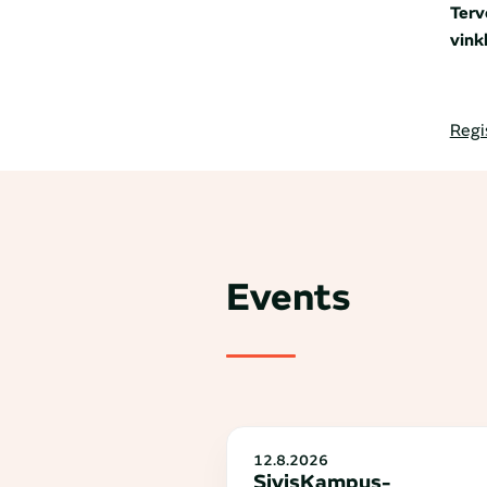
Terv
vink
Regi
Events
12.8.2026
SivisKampus-