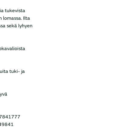
ia tukevista
 lomassa. Ilta
ssa sekä lyhyen
okavalioista
ita tuki- ja
tyvä
447841777
449841