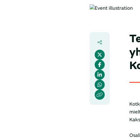
Te
yh
K
Kotk
miel
Kaks
Osal