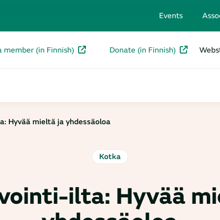
Events
Asso
a member (in Finnish)
Donate (in Finnish)
Webst
ta: Hyvää mieltä ja yhdessäoloa
Kotka
ointi-ilta: Hyvää mi