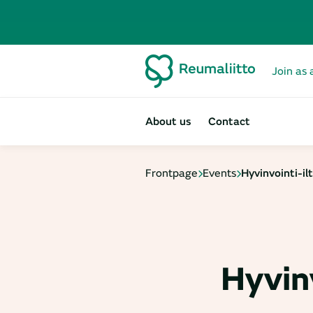
Join as 
About us
Contact
Frontpage
Events
Hyvinvointi-il
Hyvinv