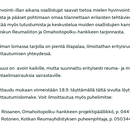
nvointi-illan aikana osallistujat saavat tietoa mielen hyvinvoint
ista ja pääset pohtimaan omaa tilannettaan erilaisten tehtävien
ltää myös tutustumista ja keskustelua muiden osallistujien kan
oiskun Reumaliiton ja Omahoitopolku-hankkeen tarjonnasta.
lman lomassa tarjolla on pientä iltapalaa, ilmoitathan erityisru
ittautumisen yhteydessä.
isuus on avoin kaikille, mutta suunnattu erityisesti reuma- ja mu
ntaelinsairauksia sairastaville.
ittaudu mukaan viimeistään 18.9. täyttämällä tältä sivulta löy
ittautumislomake. Voit ilmoittautua myös puhelimitse:
 Rissanen, Omahoitopolku-hankkeen projektipäällikkö, p. 0
a Rotonen, Kotkan Reumayhdistyksen puheenjohtaja, p. 0503