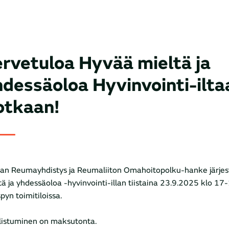
rvetuloa Hyvää mieltä ja
dessäoloa Hyvinvointi-ilta
otkaan!
an Reumayhdistys ja Reumaliiton Omahoitopolku-hanke järje
tä ja yhdessäoloa -hyvinvointi-illan tiistaina 23.9.2025 klo 17
pyn toimitiloissa.
listuminen on maksutonta.