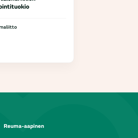
ointituokio
aliitto
Reuma-aapinen