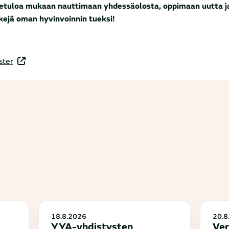
etuloa mukaan nauttimaan yhdessäolosta, oppimaan uutta 
kejä oman hyvinvoinnin tueksi!
ster
18.8.2026
20.8
YYA-yhdistysten
Ver