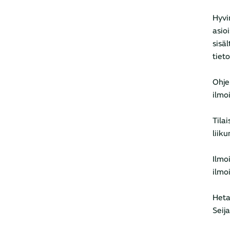
Hyvi
asio
sisä
tiet
Ohje
ilmo
Tila
liiku
Ilmo
ilmo
Heta
Seij