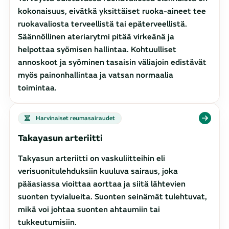
kokonaisuus, eivätkä yksittäiset ruoka-aineet tee
ruokavaliosta terveellistä tai epäterveellistä.
Säännöllinen ateriarytmi pitää virkeänä ja
helpottaa syömisen hallintaa. Kohtuulliset
annoskoot ja syöminen tasaisin väliajoin edistävät
myös painonhallintaa ja vatsan normaalia
toimintaa.
Harvinaiset reumasairaudet
Takayasun arteriitti
Takyasun arteriitti on vaskuliitteihin eli
verisuonitulehduksiin kuuluva sairaus, joka
pääasiassa vioittaa aorttaa ja siitä lähtevien
suonten tyvialueita. Suonten seinämät tulehtuvat,
mikä voi johtaa suonten ahtaumiin tai
tukkeutumisiin.