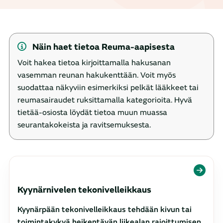
Näin haet tietoa Reuma-aapisesta
Voit hakea tietoa kirjoittamalla hakusanan
vasemman reunan hakukenttään. Voit myös
suodattaa näkyviin esimerkiksi pelkät lääkkeet tai
reumasairaudet ruksittamalla kategorioita. Hyvä
tietää-osiosta löydät tietoa muun muassa
seurantakokeista ja ravitsemuksesta.
Tulokset päivitetty. Tuloksia: 139
Kyynärnivelen tekonivelleikkaus
Kyynärpään tekonivelleikkaus tehdään kivun tai
toimintakykyä heikentävän liikealan rajoittumisen