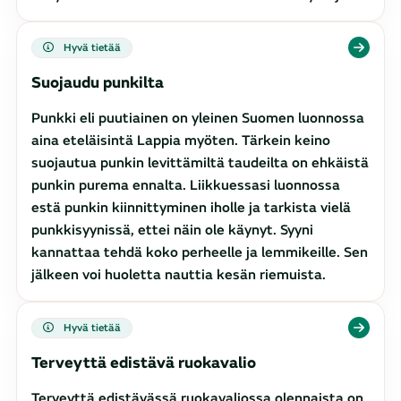
Hyvä tietää
Suojaudu punkilta
Punkki eli puutiainen on yleinen Suomen luonnossa
aina eteläisintä Lappia myöten. Tärkein keino
suojautua punkin levittämiltä taudeilta on ehkäistä
punkin purema ennalta. Liikkuessasi luonnossa
estä punkin kiinnittyminen iholle ja tarkista vielä
punkkisyynissä, ettei näin ole käynyt. Syyni
kannattaa tehdä koko perheelle ja lemmikeille. Sen
jälkeen voi huoletta nauttia kesän riemuista.
Hyvä tietää
Terveyttä edistävä ruokavalio
Terveyttä edistävässä ruokavaliossa olennaista on