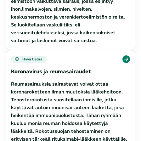
elimistöön vaikuttava sairaus, jossa esiintyy
ihon,limakalvojen, silmien, nivelten,
keskushermoston ja verenkiertoelimistön oireita.
Se luokitellaan vaskuliitiksi eli
verisuonitulehdukseksi, jossa kaikenkokoiset
valtimot ja laskimot voivat sairastua.
Hyvä tietää
Koronavirus ja reumasairaudet
Reumasairauksia sairastavat voivat ottaa
koronarokotteen ilman muutoksia lääkehoitoon.
Tehosterokotusta suositellaan ihmisille, jotka
käyttävät autoimmuunisairauteen lääkettä, joka
heikentää immuunipuolustusta. Tähän ryhmään
kuuluu monia reuman hoidossa käytettyjä
lääkkeitä. Rokotussuojan tehostaminen on
erityisen tärkeää rituksimabi-lääkkeen käyttäjille.