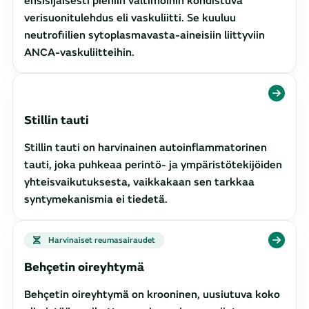
ensisijaisesti pieniin valtimoihin kohdistuva
verisuonitulehdus eli vaskuliitti. Se kuuluu
neutrofiilien sytoplasmavasta-aineisiin liittyviin
ANCA-vaskuliitteihin.
Stillin tauti
Stillin tauti on harvinainen autoinflammatorinen
tauti, joka puhkeaa perintö- ja ympäristötekijöiden
yhteisvaikutuksesta, vaikkakaan sen tarkkaa
syntymekanismia ei tiedetä.
Harvinaiset reumasairaudet
Behçetin oireyhtymä
Behçetin oireyhtymä on krooninen, uusiutuva koko