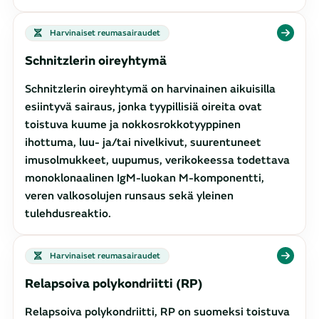
Harvinaiset reumasairaudet
Schnitzlerin oireyhtymä
Schnitzlerin oireyhtymä on harvinainen aikuisilla
esiintyvä sairaus, jonka tyypillisiä oireita ovat
toistuva kuume ja nokkosrokkotyyppinen
ihottuma, luu- ja/tai nivelkivut, suurentuneet
imusolmukkeet, uupumus, verikokeessa todettava
monoklonaalinen IgM-luokan M-komponentti,
veren valkosolujen runsaus sekä yleinen
tulehdusreaktio.
Harvinaiset reumasairaudet
Relapsoiva polykondriitti (RP)
Relapsoiva polykondriitti, RP on suomeksi toistuva