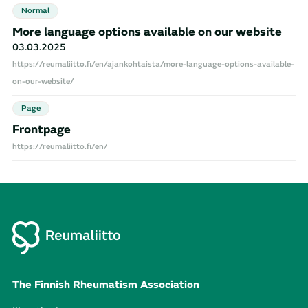
Normal
Pages (1)
More language options available on our website
Events (0)
Julkaistu
03.03.2025
ABC of Rheumatology (0)
https://reumaliitto.fi/en/ajankohtaista/more-language-options-available-
Reuma magazine (0)
on-our-website/
Articles and news (1)
Page
Frontpage
https://reumaliitto.fi/en/
The Finnish Rheumatism Association